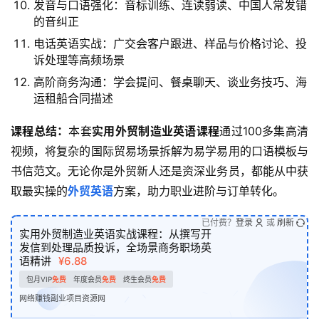
发音与口语强化：音标训练、连读弱读、中国人常发错
的音纠正
电话英语实战：广交会客户跟进、样品与价格讨论、投
诉处理等高频场景
高阶商务沟通：学会提问、餐桌聊天、谈业务技巧、海
运租船合同描述
课程总结：
本套
实用外贸制造业英语课程
通过100多集高清
视频，将复杂的国际贸易场景拆解为易学易用的口语模板与
书信范文。无论你是外贸新人还是资深业务员，都能从中获
取最实操的
外贸英语
方案，助力职业进阶与订单转化。
已付费？
登录
或
刷新
实用外贸制造业英语实战课程：从撰写开
发信到处理品质投诉，全场景商务职场英
语精讲
¥6.88
包月VIP
免费
年度会员
免费
终生会员
免费
网络赚钱副业项目资源网