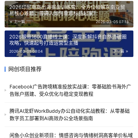
2026印尼电商出海掘金训练营：全方位破解东南亚贸
易核心难题，普通人如何靠非标品起家？
上一篇
2026-03-05 07:13
2026猴帝1600直播线上课：深度拆解抖音自然流破圈
攻略，快速起号打造运营型主播
2026-03-05 08:04
下一篇
网创项目推荐
Facebook广告跨境精准投放实战课：零基础脸书海外广
告账户搭建、受众优化与稳定变现教程
腾讯AI龙虾WorkBuddy办公自动化实战教程：从零基础
数字员工部署到AI高效办公全场景指南
闲鱼小众创业新项目：情感咨询与情绪树洞高客单价私域