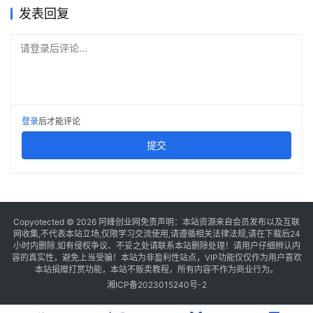
发表回复
请登录后评论...
登录
后才能评论
提交
Copyotected © 2026
阿峰创业网
免责声明：本站资源来自会员发布以及互联
网收集,不代表本站立场,仅限学习交流使用,请遵循相关法律法规,请在下载后24
小时内删除.如有侵权争议、不妥之处请联系本站删除处理！请用户仔细辨认内
容的真实性，避免上当受骗！本站为非盈利性站点，VIP功能仅仅作为用户喜欢
本站捐赠打赏功能，本站不贩卖教程，所有内容不作为商业行为。
湘ICP备2023015240号-2