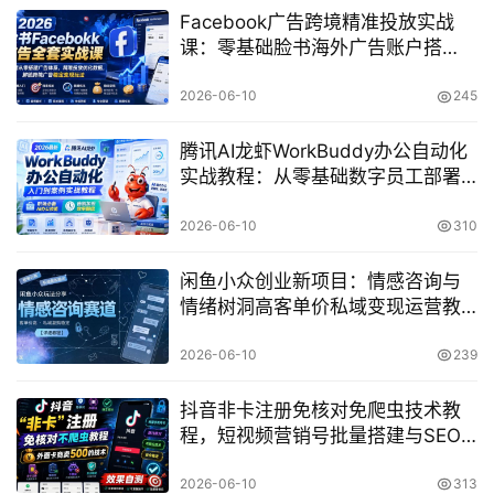
Facebook广告跨境精准投放实战
课：零基础脸书海外广告账户搭
建、受众优化与稳定变现教程
2026-06-10
245
腾讯AI龙虾WorkBuddy办公自动化
实战教程：从零基础数字员工部署
到AI高效办公全场景指南
2026-06-10
310
闲鱼小众创业新项目：情感咨询与
情绪树洞高客单价私域变现运营教
程
2026-06-10
239
抖音非卡注册免核对免爬虫技术教
程，短视频营销号批量搭建与SEO
实战指南
2026-06-10
313