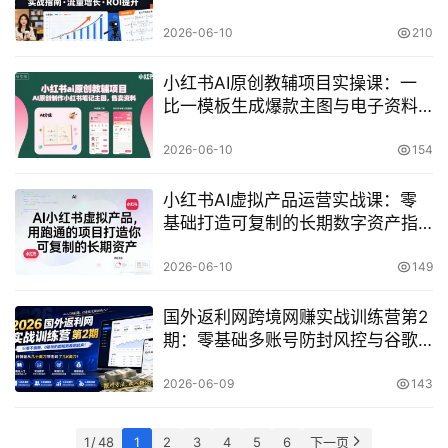
2026-06-10
210
小红书AI原创教辅项目实操课：一
比一模板生成爆款主图与电子资料
开店变现指南
2026-06-10
154
小红书AI虚拟产品运营实战课：零
基础打造可复制的长期数字资产指
南
2026-06-10
149
国外返利网跨境网赚实战训练营第2
期：零基础多账号防封风控与谷歌
投放体系课
2026-06-09
143
1 / 48
1
2
3
4
5
6
下一页