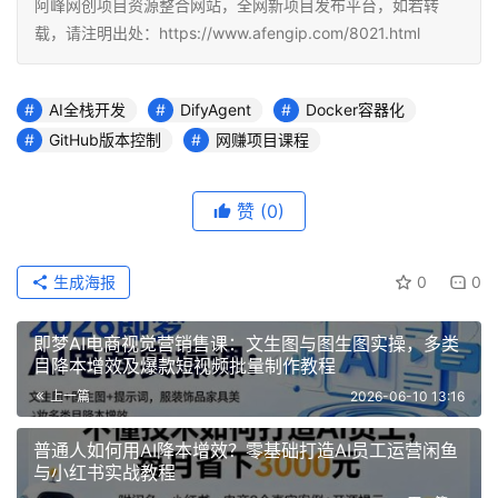
阿峰网创项目资源整合网站，全网新项目发布平台，如若转
载，请注明出处：https://www.afengip.com/8021.html
AI全栈开发
DifyAgent
Docker容器化
GitHub版本控制
网赚项目课程
赞
(0)
生成海报
0
0
即梦AI电商视觉营销售课：文生图与图生图实操，多类
目降本增效及爆款短视频批量制作教程
上一篇
2026-06-10 13:16
普通人如何用AI降本增效？零基础打造AI员工运营闲鱼
与小红书实战教程