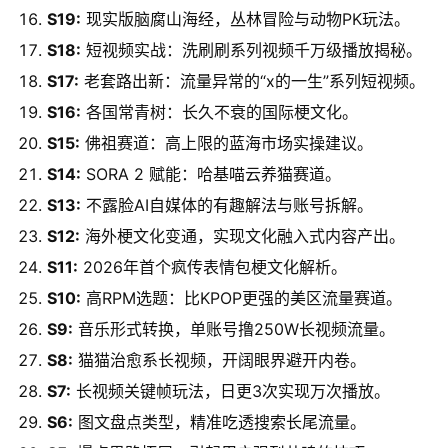
S19:
现实版脑腐山海经，丛林冒险与动物PK玩法。
S18:
短视频实战：洗刷刷系列视频千万级播放揭秘。
S17:
老套路出新：流量异常的“x的一生”系列短视频。
S16:
各国常青树：长久不衰的国际梗文化。
S15:
佛祖赛道：高上限的蓝海市场实操建议。
S14:
SORA 2 赋能：哈基喵云养猫赛道。
S13:
不露脸AI自媒体的有趣解法与账号拆解。
S12:
海外梗文化变通，实现文化融入式内容产出。
S11:
2026年首个疯传表情包梗文化解析。
S10:
高RPM选题：比KPOP更强的美区流量赛道。
S9:
音乐形式转换，单账号撸250W长视频流量。
S8:
猫猫治愈系长视频，开阔眼界避开内卷。
S7:
长视频关键帧玩法，日更3次实现万次播放。
S6:
图文盘点类型，精准吃透搜索长尾流量。