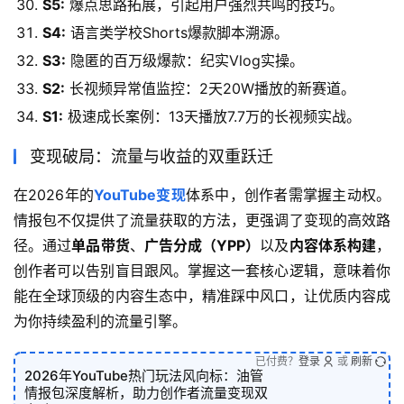
S5:
爆点思路拓展，引起用户强烈共鸣的技巧。
S4:
语言类学校Shorts爆款脚本溯源。
S3:
隐匿的百万级爆款：纪实Vlog实操。
S2:
长视频异常值监控：2天20W播放的新赛道。
S1:
极速成长案例：13天播放7.7万的长视频实战。
变现破局：流量与收益的双重跃迁
在2026年的
YouTube变现
体系中，创作者需掌握主动权。
情报包不仅提供了流量获取的方法，更强调了变现的高效路
径。通过
单品带货
、
广告分成（YPP）
以及
内容体系构建
，
创作者可以告别盲目跟风。掌握这一套核心逻辑，意味着你
能在全球顶级的内容生态中，精准踩中风口，让优质内容成
为你持续盈利的流量引擎。
已付费？
登录
或
刷新
2026年YouTube热门玩法风向标：油管
情报包深度解析，助力创作者流量变现双