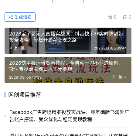
生成海报
0
0
2026宝子哥无人直播实战课：抖音快手非实时防封带
货全攻略，轻松开启AI变现之路
上一篇
2026-03-05 09:44
2026快手搬运带货新教程：全自动一刀不剪过原创，
微付费投流实现日入千元变现
2026-03-05 10:32
下一篇
网创项目推荐
Facebook广告跨境精准投放实战课：零基础脸书海外广
告账户搭建、受众优化与稳定变现教程