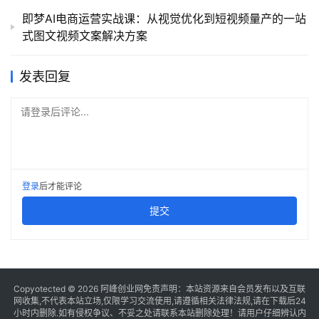
即梦AI电商运营实战课：从视觉优化到短视频量产的一站
式图文视频文案解决方案
发表回复
请登录后评论...
登录
后才能评论
提交
Copyotected © 2026
阿峰创业网
免责声明：本站资源来自会员发布以及互联
网收集,不代表本站立场,仅限学习交流使用,请遵循相关法律法规,请在下载后24
小时内删除.如有侵权争议、不妥之处请联系本站删除处理！请用户仔细辨认内