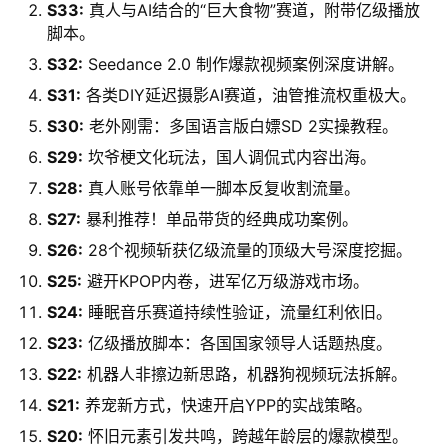
S33:
真人与AI结合的“巨大食物”赛道，附带亿级播放
脚本。
S32:
Seedance 2.0 制作爆款视频案例深度讲解。
S31:
各类DIY延迟摄影AI赛道，油管推流权重极大。
S30:
老外刚需：多国语言版白嫖SD 2实操教程。
S29:
坎爷梗文化玩法，国人调侃式内容出海。
S28:
真人账号依靠单一脚本反复收割流量。
S27:
暴利推荐！单品带货的经典成功案例。
S26:
28个视频斩获亿级流量的顶级大号深度挖掘。
S25:
避开KPOP内卷，进军亿万级游戏市场。
S24:
睡眠音乐赛道持续性验证，流量红利依旧。
S23:
亿级播放脚本：各国国家领导人话题热度。
S22:
机器人非擦边新思路，机器狗视频玩法拆解。
S21:
养宠新方式，快速开启YPP的实战策略。
S20:
怀旧元素引发共鸣，跨越年龄层的爆款模型。