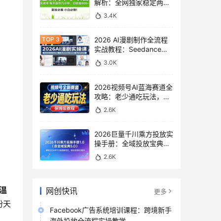
解析：全网独家稳定两年
老项目，助你日赚
3.4K
500+稿费收益
2026 AI漫剧制作全流程
实战教程：Seedance
2.0即梦视频生成与小说
3.0K
授权教学
2026视频号AI蓝海赛道全
攻略：老少通吃玩法，零
基础保姆级副业增收教程
2.6K
2026巨量千川乘方投放实
操手册：全域投放宝典
5.0深度解析ROI提升方案
2.6K
I温
网创快讯
更多
粉天
Facebook广告系统培训课程：跨境新手
海外投放全流程实操教学