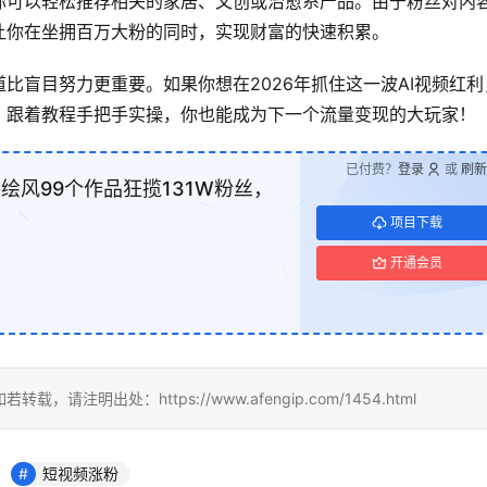
你可以轻松推荐相关的家居、文创或治愈系产品。由于粉丝对内
让你在坐拥百万大粉的同时，实现财富的快速积累。
比盲目努力更重要。如果你想在2026年抓住这一波AI视频红利
，跟着教程手把手实操，你也能成为下一个流量变现的大玩家！
已付费？
登录
或
刷新
手绘风99个作品狂揽131W粉丝，
项目下载
开通会员
出处：https://www.afengip.com/1454.html
短视频涨粉