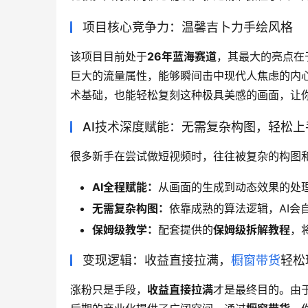
项目核心竞争力：温馨吉卜力手绘风格
该项目目前处于
26年蓝海赛道
，其最大的亮点在
巨大的流量属性，能够瞬间击中现代人焦虑的内心
术基础，也能轻松复刻这种极具美感的画面，让
AI技术深度赋能：无需复杂构图，轻松上
很多新手在尝试做短视频时，往往被复杂的构图
AI全程赋能：
从画面的生成到动态效果的处理
无需复杂构图：
依靠成熟的算法逻辑，AI
保姆级教学：
配套提供的
保姆级拆解教程
，
变现逻辑：收益直接拉满，
橱窗带货
轻松
涨粉只是手段，
收益直接拉满
才是最终目的。由