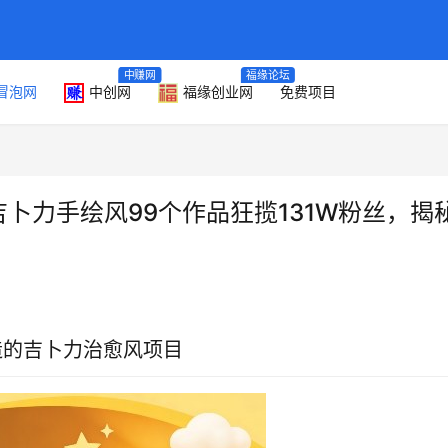
中赚网
福缘论坛
冒泡网
中创网
福缘创业网
免费项目
：吉卜力手绘风99个作品狂揽131W粉丝，揭
造的吉卜力治愈风项目