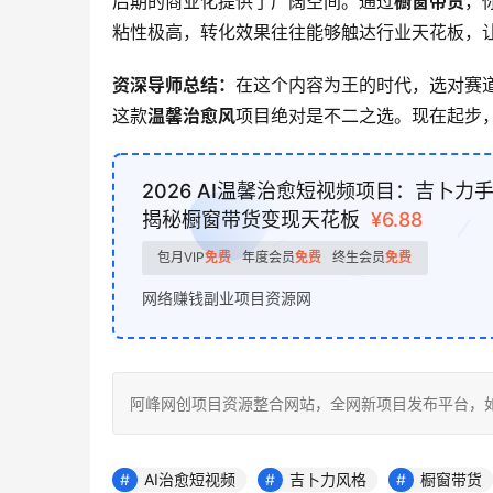
后期的商业化提供了广阔空间。通过
橱窗带货
，
粘性极高，转化效果往往能够触达行业天花板，
资深导师总结：
在这个内容为王的时代，选对赛道
这款
温馨治愈风
项目绝对是不二之选。现在起步
2026 AI温馨治愈短视频项目：吉卜力
揭秘橱窗带货变现天花板
¥6.88
包月VIP
免费
年度会员
免费
终生会员
免费
网络赚钱副业项目资源网
阿峰网创项目资源整合网站，全网新项目发布平台，如若转载，请注明
AI治愈短视频
吉卜力风格
橱窗带货