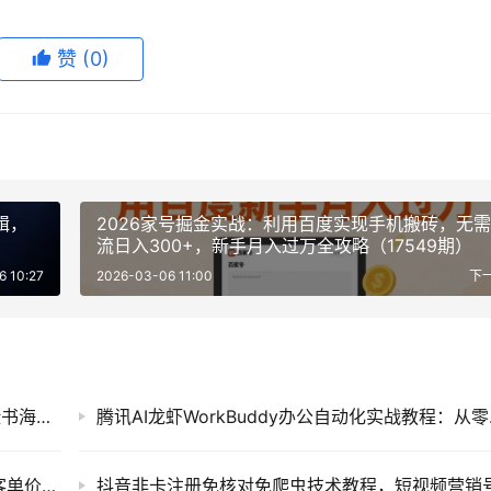
赞
(0)
辑，
2026家号掘金实战：利用百度实现手机搬砖，无
流日入300+，新手月入过万全攻略（17549期）
6 10:27
2026-03-06 11:00
下
Facebook广告跨境精准投放实战课：零基础脸书海外广告账户搭建、受众优化与稳定变现教程
腾讯AI龙虾W
闲鱼小众创业新项目：情感咨询与情绪树洞高客单价私域变现运营教程