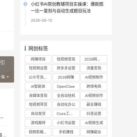
小红书AI原创教辅项目实操课：爆款图
一比一复刻与自动生成题目玩法
2026-06-10
网创标签
网赚项目
短视频变现
2026网赚项目
需引
短视频运营
拼多多运营
流量变现
一篇
公众号流量主
2026网赚
AI视频制作
AI智能体
OpenClaw
跨境电商
自媒体变现
全自动挂机
AI视频创作
短视频带货
自动化办公
副业赚钱
自动发货
Coze工作流
抖音运营
orkBuddy办公自动化实战教程：从零基础数字员工部署到AI高效办公全场景指南
游戏搬砖
小红书运营
AI视频生成
视频剪辑教程
手机赚钱
网赚副业
抖音非卡注册免核对免爬虫技术教程，短视频营销号批量搭建与SEO实战指南