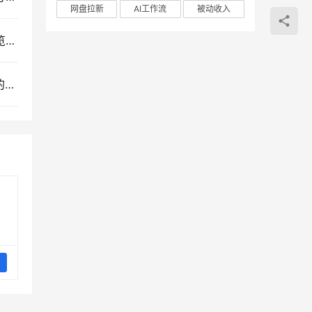
网盘拉新
AI工作流
被动收入
苏宁全自动采集挂机项目：蓝海网赚模式与店铺浏览权重推广实操揭秘
即梦AI电商运营实战课：从视觉优化到短视频量产的一站式图文视频文案解决方案