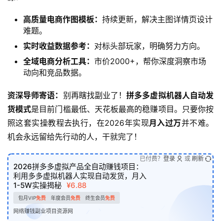
高质量电商作图模板：
持续更新，解决主图详情页设计
难题。
实时收益数据参考：
对标头部玩家，明确努力方向。
全域电商分析工具：
市价2000+，帮你深度洞察市场
动向和竞品数据。
资深导师寄语：
别再瞎找副业了！
拼多多虚拟机器人自动发
货模式
是目前门槛最低、天花板最高的稳赚项目。只要你按
照这套实操教程去执行，在2026年实现
月入过万
并不难。
机会永远留给先行动的人，干就完了！
已付费？
登录
或
刷新
2026拼多多虚拟产品全自动赚钱项目：
利用多多虚拟机器人实现自动发货，月入
1-5W实操揭秘
¥6.88
包月VIP
免费
年度会员
免费
终生会员
免费
网络赚钱副业项目资源网