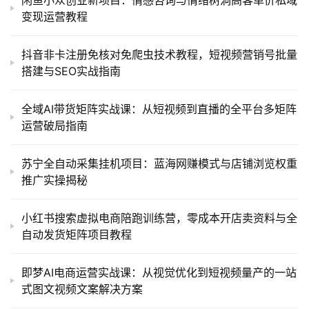
闲鱼小众创业新项目：情感咨询与情绪树洞高客单价私域
变现运营教程
抖音非卡注册免核对免爬虫技术教程，短视频营销号批量
搭建与SEO实战指南
全域AI带货矩阵实战课：从短视频到直播的全平台多矩阵
运营破局指南
苏宁全自动采集挂机项目：蓝海网赚模式与店铺浏览权重
推广实操揭秘
小红书搜索虚拟电商陪跑训练营，零成本开店卖资料与全
自动发货矩阵项目教程
即梦AI电商运营实战课：从视觉优化到短视频量产的一站
式图文视频文案解决方案