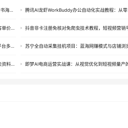
Facebook广告跨境精准投放实战课：零基础脸书海外广告账户搭建、受众优化与稳定变现教程
腾讯AI龙虾W
闲鱼小众创业新项目：情感咨询与情绪树洞高客单价私域变现运营教程
全域AI带货矩阵实战课：从短视频到直播的全平台多矩阵运营破局指南
小红书搜索虚拟电商陪跑训练营，零成本开店卖资料与全自动发货矩阵项目教程