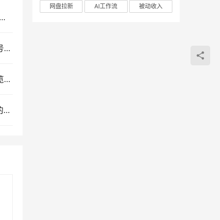
网盘拉新
AI工作流
被动收入
orkBuddy办公自动化实战教程：从零基础数字员工部署到AI高效办公全场景指南
抖音非卡注册免核对免爬虫技术教程，短视频营销号批量搭建与SEO实战指南
苏宁全自动采集挂机项目：蓝海网赚模式与店铺浏览权重推广实操揭秘
即梦AI电商运营实战课：从视觉优化到短视频量产的一站式图文视频文案解决方案