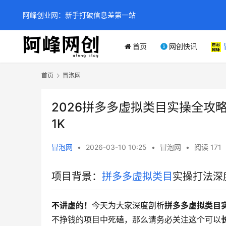
阿峰创业网：新手打破信息差第一站
首页
网创快讯
首页
冒泡网
2026拼多多虚拟类目实操全攻
1K
冒泡网
•
2026-03-10 10:25
•
冒泡网
•
阅读 171
项目背景：
拼多多虚拟类目
实操打法深
不讲虚的！
今天为大家深度剖析
拼多多虚拟类目
不挣钱的项目中死磕，那么请务必关注这个可以