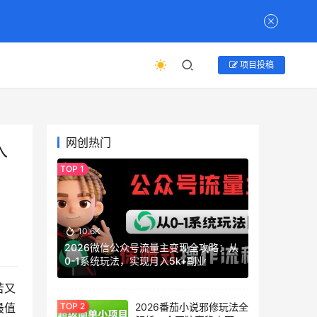
项目投稿
网创热门
入
10.6K
2026微信公众号流量主变现全攻略：从
0-1系统玩法，实现月入5k+副业
苦又
2026番茄小说邪修玩法全
最值