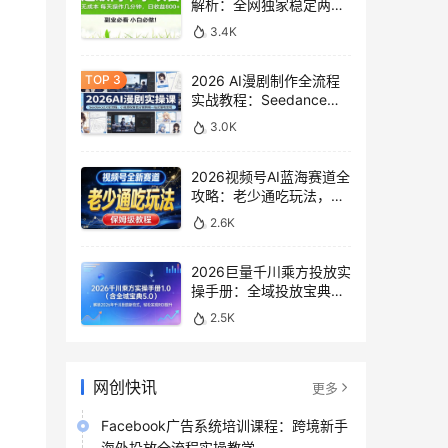
解析：全网独家稳定两年
老项目，助你日赚
3.4K
500+稿费收益
2026 AI漫剧制作全流程
实战教程：Seedance
2.0即梦视频生成与小说
3.0K
授权教学
2026视频号AI蓝海赛道全
攻略：老少通吃玩法，零
基础保姆级副业增收教程
2.6K
2026巨量千川乘方投放实
操手册：全域投放宝典
5.0深度解析ROI提升方案
2.5K
网创快讯
更多
Facebook广告系统培训课程：跨境新手
海外投放全流程实操教学