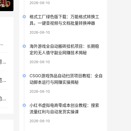
2026-06-10
一篇
格式工厂绿色版下载：万能格式转换工
具，一键音视频与文档批量转换神器
2026-06-10
orkBuddy办公自动化实战教程：从零基础数字员工部署到AI高效办公全场景指南
海外游戏全自动搬砖挂机项目：长期稳
定的无人值守副业网赚技术揭秘
抖音非卡注册免核对免爬虫技术教程，短视频营销号批量搭建与SEO实战指南
2026-06-10
CSGO游戏饰品自动扫货项目教程：全自
苏宁全自动采集挂机项目：蓝海网赚模式与店铺浏览权重推广实操揭秘
动脚本运行与网赚实操揭秘
2026-06-10
即梦AI电商运营实战课：从视觉优化到短视频量产的一站式图文视频文案解决方案
小红书虚拟电商零成本创业教程：搜索
流量红利与自动发货实操课
2026-06-10