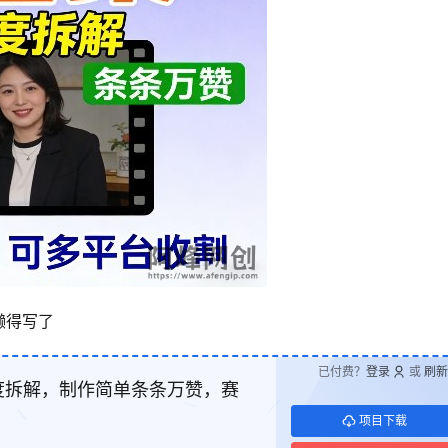
懒得写了
已付费？
登录
或
刷新
度拆解，制作简单条条万赞，赛
项目下载