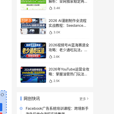
解析：全网独家稳定两年
老项目，助你日赚
3.4K
500+稿费收益
2026 AI漫剧制作全流程
实战教程：Seedance
2.0即梦视频生成与小说
3.0K
授权教学
2026视频号AI蓝海赛道全
攻略：老少通吃玩法，零
基础保姆级副业增收教程
2.6K
2026年YouTube运营全攻
略：掌握油管热门玩法风
向标，实现流量变现双重
2.5K
突破
网创快讯
更多
Facebook广告系统培训课程：跨境新手
海外投放全流程实操教学