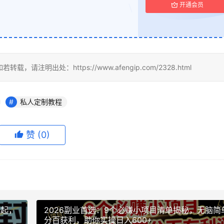
开通会员
出处：https://www.afengip.com/2328.html
私人定制教程
赞
(0)
元起，
2026副业首选：9个必赚小项目清单揭秘，无脑简
分百获利，助你实操日入600+