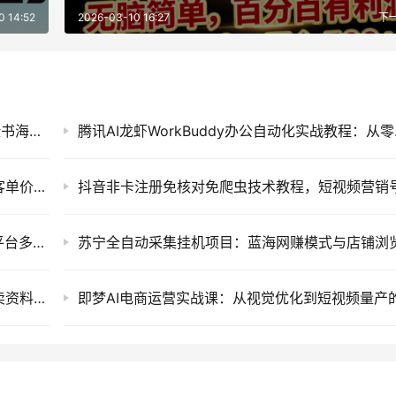
0 14:52
2026-03-10 16:27
下
Facebook广告跨境精准投放实战课：零基础脸书海外广告账户搭建、受众优化与稳定变现教程
腾讯AI龙虾W
闲鱼小众创业新项目：情感咨询与情绪树洞高客单价私域变现运营教程
全域AI带货矩阵实战课：从短视频到直播的全平台多矩阵运营破局指南
小红书搜索虚拟电商陪跑训练营，零成本开店卖资料与全自动发货矩阵项目教程