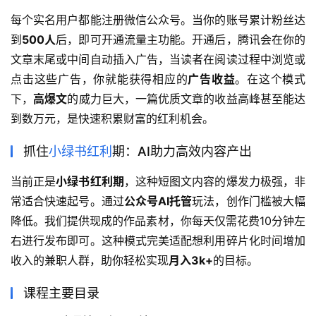
每个实名用户都能注册微信公众号。当你的账号累计粉丝达
到
500人
后，即可开通流量主功能。开通后，腾讯会在你的
文章末尾或中间自动插入广告，当读者在阅读过程中浏览或
点击这些广告，你就能获得相应的
广告收益
。在这个模式
下，
高爆文
的威力巨大，一篇优质文章的收益高峰甚至能达
到数万元，是快速积累财富的红利机会。
抓住
小绿书红利
期：AI助力高效内容产出
当前正是
小绿书红利期
，这种短图文内容的爆发力极强，非
常适合快速起号。通过
公众号AI托管
玩法，创作门槛被大幅
降低。我们提供现成的作品素材，你每天仅需花费10分钟左
右进行发布即可。这种模式完美适配想利用碎片化时间增加
收入的兼职人群，助你轻松实现
月入3k+
的目标。
课程主要目录