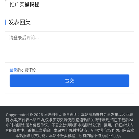
推广实操揭秘
发表回复
请登录后评论...
登录
后才能评论
提交
Copyotected © 2026
阿峰创业网
免责声明：本站资源来自会员发布以及互联
网收集,不代表本站立场,仅限学习交流使用,请遵循相关法律法规,请在下载后24
小时内删除.如有侵权争议、不妥之处请联系本站删除处理！请用户仔细辨认内
容的真实性，避免上当受骗！本站为非盈利性站点，VIP功能仅仅作为用户喜欢
本站捐赠打赏功能，本站不贩卖教程，所有内容不作为商业行为。