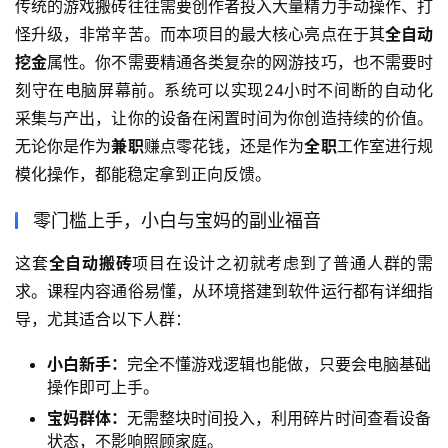
传统的游戏搬砖往往需要创作者投入大量精力手动操作、打
怪升级，非常辛苦。而本项目的最大核心亮点在于其
全自动
挖金
属性。你不需要精通各类复杂的网游技巧，也不需要时
刻守在电脑屏幕前。系统可以实现24小时不间断的自动化
采集与产出，让你的设备在闲置时间为你创造持续的价值。
无论你是作为
兼职
赚点零花钱，还是作为
全职
工作室进行规
模化操作，都能稳定拿到正向反馈。
零门槛上手，小白与宝妈的副业福音
这套
全自动搬砖
项目在设计之初就考虑到了普通人群的需
求。课程内容通俗易懂，从环境搭建到软件运行都有详细指
导，尤其适合以下人群：
小白新手：
完全不懂游戏逻辑也能做，只要会电脑基础
操作即可上手。
宝妈群体：
无需整块时间投入，利用碎片时间查看设备
状态，不影响照顾家庭。