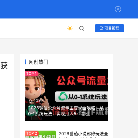
项目投稿
网创热门
捕获
10.6K
2026微信公众号流量主变现全攻略：从
0-1系统玩法，实现月入5k+副业
2026番茄小说邪修玩法全