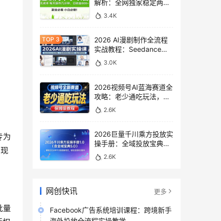
解析：全网独家稳定两年
老项目，助你日赚
3.4K
500+稿费收益
2026 AI漫剧制作全流程
实战教程：Seedance
2.0即梦视频生成与小说
3.0K
授权教学
2026视频号AI蓝海赛道全
攻略：老少通吃玩法，零
基础保姆级副业增收教程
2.6K
2026巨量千川乘方投放实
专为
操手册：全域投放宝典
实现
5.0深度解析ROI提升方案
2.6K
网创快讯
更多
批量
Facebook广告系统培训课程：跨境新手
海外投放全流程实操教学