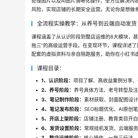
处理图片以及AI图片清晰化操作，全方位解决内
风险，实现店铺的长期安全运营。无论你是想做
全流程实操教学：从养号到云端自动发货
课程涵盖了从认识阶段到整店运维的8大模块，
拖三”的高级运营手段。在变现环节，课程详述
配套的虚拟资料与亲自陪跑服务，助你在小红书
课程目录：
1、认识阶段：
项目了解、高收益案例分享、
2、养号阶段：
养号具体方法、老号转型及注
3、笔记制作阶段：
素材获取、封面配图设计
4、笔记发布阶段：
SEO标题优化、AI原
5、开店上架阶段：
店铺注册、教育类目开白
6、发货设置阶段：
常规挂机发货、云端服
7、整店运维阶段：
核心操作、一拖三玩法、