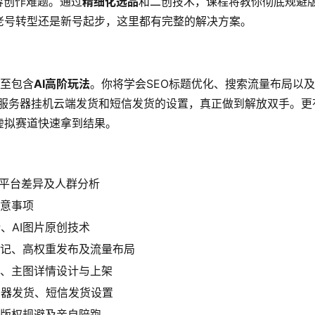
容创作难题。通过
精细化选品
和二创技术，课程将教你彻底规避
老号转型还是新号起步，这里都有完整的解决方案。
甚至包含
AI高阶玩法
。你将学会SEO标题优化、搜索流量布局以及
了服务器挂机云端发货和短信发货的设置，真正做到解放双手。更
虚拟赛道快速拿到结果。
平台差异及人群分析
意事项
、AI图片原创技术
创笔记、高权重发布及流量布局
、主图详情设计与上架
务器发货、短信发货设置
版权规避及亲自陪跑