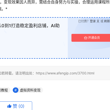
，变现效果因人而异，需结合自身努力与实操，合理运用课程所
。*
已付费？
登录
或
刷新
从0到1打造稳定盈利店铺，AI助
开通会员
明出处：https://www.afengip.com/3700.html
货教程
虚拟资料变现
赞
(0)