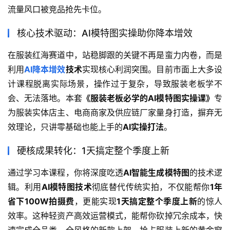
流量风口被竞品抢先卡位。
核心技术驱动：AI模特图实操助你降本增效
在服装红海赛道中，站稳脚跟的关键不再是蛮力内卷，而是
利用
AI降本增效
技术
实现核心利润突围。目前市面上大多设
计课程脱离实际场景，操作过于复杂，导致服装老板学不
会、无法落地。本套
《服装老板必学的AI模特图实操课》
专
为服装实体店主、电商商家及供应链厂家量身打造，摒弃无
效理论，只讲零基础也能上手的
AI实操打法
。
硬核成果转化：1天搞定整个季度上新
通过学习本课程，你将深度吃透
AI智能生成模特图
的技术逻
辑。利用
AI模特图技术
彻底替代传统实拍，不仅能帮你
1年
省下100W拍摄费
，更能实现
1天搞定整个季度上新
的惊人
效率。这种轻资产高效运营模式，能帮你砍掉冗余成本，快
速完成全品类、全风格的新款上架，抢占服装上新的黄金窗