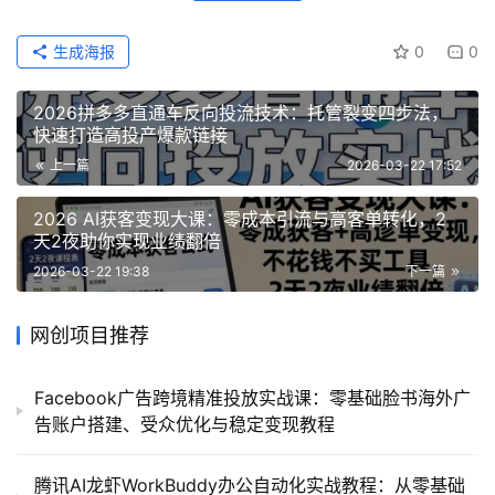
生成海报
0
0
2026拼多多直通车反向投流技术：托管裂变四步法，
快速打造高投产爆款链接
上一篇
2026-03-22 17:52
2026 AI获客变现大课：零成本引流与高客单转化，2
天2夜助你实现业绩翻倍
2026-03-22 19:38
下一篇
网创项目推荐
Facebook广告跨境精准投放实战课：零基础脸书海外广
告账户搭建、受众优化与稳定变现教程
腾讯AI龙虾WorkBuddy办公自动化实战教程：从零基础