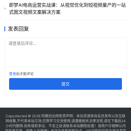
即梦AI电商运营实战课：从视觉优化到短视频量产的一站
式图文视频文案解决方案
发表回复
请登录后评论...
登录
后才能评论
提交
Copyotected © 2026
阿峰创业网
免责声明：本站资源来自会员发布以及互联
网收集,不代表本站立场,仅限学习交流使用,请遵循相关法律法规,请在下载后24
小时内删除.如有侵权争议、不妥之处请联系本站删除处理！请用户仔细辨认内
容的真实性，避免上当受骗！本站为非盈利性站点，VIP功能仅仅作为用户喜欢