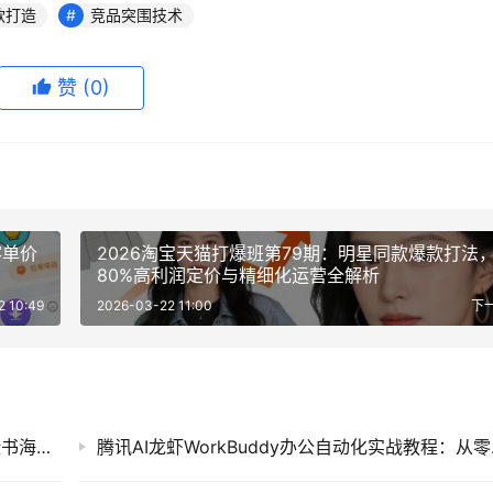
款打造
竞品突围技术
赞
(0)
客单价
2026淘宝天猫打爆班第79期：明星同款爆款打法
80%高利润定价与精细化运营全解析
2 10:49
2026-03-22 11:00
下
Facebook广告跨境精准投放实战课：零基础脸书海外广告账户搭建、受众优化与稳定变现教程
腾讯AI龙虾W