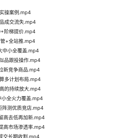
实操案例.mp4
品成交流失.mp4
+阶梯提价.mp4
管+全站推.mp4
中小全覆盖.mp4
似品跟投操作.mp4
拉新竞争商品.mp4
算多计划布局.mp4
高的持续放大.mp4
小全火力覆盖.mp4
阵测优质竞店.mp4
留高去低再加新.mp4
提高市场渗透率.mp4
交长期收割.mp4