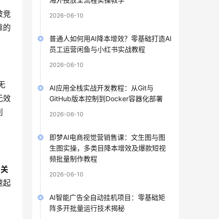
被竞
2026-06-10
靠的
普通人如何用AI降本增效？零基础打造AI
员工运营闲鱼与小红书实战教程
2026-06-10
无
AI应用全栈实战开发教程：从Git与
无效
GitHub版本控制到Docker容器化部署
利
2026-06-10
即梦AI电商视觉营销售课：文生图与图
生图实操，多类目降本增效及爆款短视
频批量制作教程
用
关
2026-06-10
速起
。
AI智能广告全自动挂机项目：零基础矩
阵多开批量运行技术揭秘