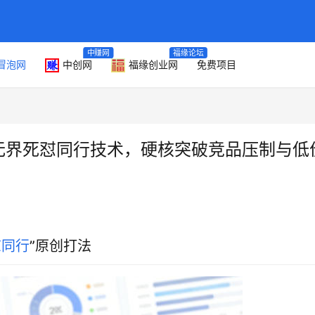
中赚网
福缘论坛
冒泡网
中创网
福缘创业网
免费项目
：无界死怼同行技术，硬核突破竞品压制与低
怼同行
”原创打法