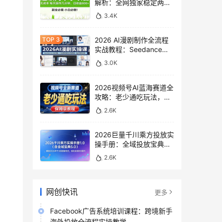
解析：全网独家稳定两年
老项目，助你日赚
3.4K
500+稿费收益
2026 AI漫剧制作全流程
实战教程：Seedance
2.0即梦视频生成与小说
3.0K
授权教学
2026视频号AI蓝海赛道全
攻略：老少通吃玩法，零
基础保姆级副业增收教程
2.6K
2026巨量千川乘方投放实
操手册：全域投放宝典
5.0深度解析ROI提升方案
2.6K
网创快讯
更多
Facebook广告系统培训课程：跨境新手
海外投放全流程实操教学