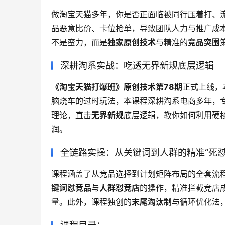
做淘宝天猫多年，你是否正面临被同行压着打、
品恶意比价、卡位抢单，导致团队人力与推广成
不是蛮力，而是
独家原创技术
与精准的
竞品突围
深耕淘系实战：吃透无界新规底层逻辑
《淘宝天猫打爆班》原创技术第78期
正式上线，
脑烧车的过时玩法，本课程深耕淘系电商多年，
理论，直击
无界新规
底层逻辑，教你如何利用硬
润。
全链路实操：从关键词到人群的精准“死怼
课程涵盖了从竞品选择到计划矩阵布局的全套流
键词怼竞品
与
人群怼竞店
的操作，精准拦截竞店
量。此外，课程独创的
末尾淘汰制
与循环优化法