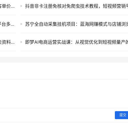
闲鱼小众创业新项目：情感咨询与情绪树洞高客单价私域变现运营教程
全域AI带货矩阵实战课：从短视频到直播的全平台多矩阵运营破局指南
小红书搜索虚拟电商陪跑训练营，零成本开店卖资料与全自动发货矩阵项目教程
提交