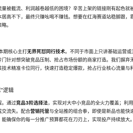
流量被截流、利润越卷越低的困境？辛苦上架的链接刚有起色就
本居高不下，最终只赚吆喝不赚钱。想要在红海赛道站稳脚跟，
策略。
本期核心主打
无界死怼同行技术
。不同于市面上只讲基础运营或
专门针对想突破竞品压制、抢占市场份额的商家打造。我们摒弃
核技术精准卡位同行，快速打造稳定爆款，抢占行业核心流量与
”逻辑
程。通过
竞品3阶选择法
，实现对大中小竞品的全火力覆盖；利
成交流失。配合
营销托管
与全站推的组合拳，即使是新品也能快
，能确保你的每一分推广预算都花在刀刃上，实现投产持续放大