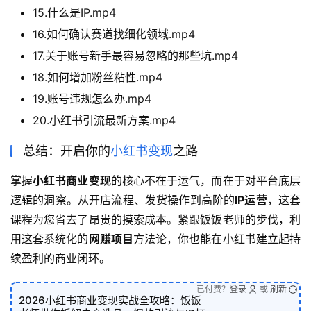
15.什么是IP.mp4
16.如何确认赛道找细化领域.mp4
17.关于账号新手最容易忽略的那些坑.mp4
18.如何增加粉丝粘性.mp4
19.账号违规怎么办.mp4
20.小红书引流最新方案.mp4
总结：开启你的
小红书变现
之路
掌握
小红书商业变现
的核心不在于运气，而在于对平台底层
逻辑的洞察。从开店流程、发货操作到高阶的
IP运营
，这套
课程为您省去了昂贵的摸索成本。紧跟饭饭老师的步伐，利
用这套系统化的
网赚项目
方法论，你也能在小红书建立起持
续盈利的商业闭环。
已付费？
登录
或
刷新
2026小红书商业变现实战全攻略：饭饭