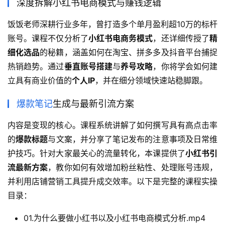
深度拆解小红书电商模式与赚钱逻辑
饭饭老师深耕行业多年，曾打造多个单月盈利超10万的标杆
账号。课程不仅分析了
小红书电商务模式
，还详细传授了
精
细化选品
的秘籍，涵盖如何在淘宝、拼多多及抖音平台捕捉
热销趋势。通过
垂直账号搭建
与
养号攻略
，你将学会如何建
立具有商业价值的
个人IP
，并在细分领域快速站稳脚跟。
爆款笔记
生成与最新引流方案
内容是变现的核心。课程系统讲解了如何撰写具有高点击率
的
爆款标题
与文案，并分享了笔记发布的注意事项及日常维
护技巧。针对大家最关心的流量转化，本课提供了
小红书引
流最新方案
，教你如何有效增加粉丝粘性、处理账号违规，
并利用店铺营销工具提升成交效率。以下是完整的课程实操
目录：
01.为什么要做小红书以及小红书电商模式分析.mp4