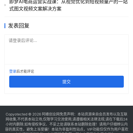
即梦AI电商运营实战课：从视觉优化到短视频量产的一站
式图文视频文案解决方案
发表回复
请登录后评论...
登录
后才能评论
提交
Copyotected © 2026
阿峰创业网
免责声明：本站资源来自会员发布以及互联
网收集,不代表本站立场,仅限学习交流使用,请遵循相关法律法规,请在下载后24
小时内删除.如有侵权争议、不妥之处请联系本站删除处理！请用户仔细辨认内
容的真实性，避免上当受骗！本站为非盈利性站点，VIP功能仅仅作为用户喜欢