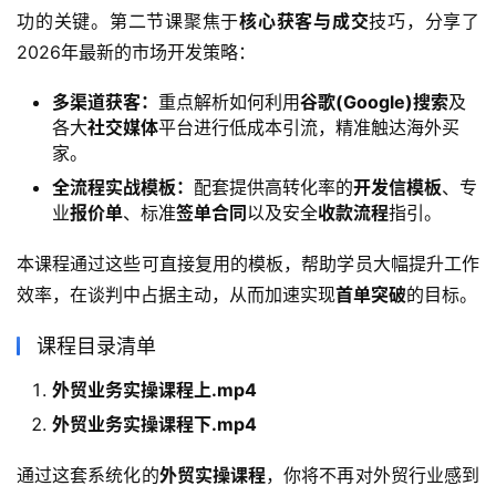
功的关键。第二节课聚焦于
核心获客与成交
技巧，分享了
2026年最新的市场开发策略：
多渠道获客：
重点解析如何利用
谷歌(Google)搜索
及
各大
社交媒体
平台进行低成本引流，精准触达海外买
家。
全流程实战模板：
配套提供高转化率的
开发信模板
、专
业
报价单
、标准
签单合同
以及安全
收款流程
指引。
本课程通过这些可直接复用的模板，帮助学员大幅提升工作
效率，在谈判中占据主动，从而加速实现
首单突破
的目标。
课程目录清单
外贸业务实操课程上.mp4
外贸业务实操课程下.mp4
通过这套系统化的
外贸实操课程
，你将不再对外贸行业感到