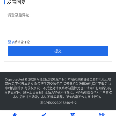
发表回复
请登录后评论...
登录
后才能评论
提交
Copyotected © 2026
阿峰创业网
免责声明：本站资源来自会员发布以及互联
网收集,不代表本站立场,仅限学习交流使用,请遵循相关法律法规,请在下载后24
小时内删除.如有侵权争议、不妥之处请联系本站删除处理！请用户仔细辨认内
容的真实性，避免上当受骗！本站为非盈利性站点，VIP功能仅仅作为用户喜欢
本站捐赠打赏功能，本站不贩卖教程，所有内容不作为商业行为。
湘ICP备2023015240号-2