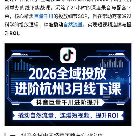
州举办的线下实战课，沉淀了21小时的深度录音与配套字
幕，核心聚焦
巨量千川
的投放细节SOP，旨在帮助商家通过
科学的投放逻辑，精准
撬动
自然流量
，实现短视频连爆与
提
升ROI
。
一、抖音全域电商经营策略与实战定位