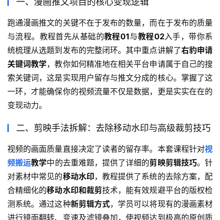
一、漫画推文项目的核心变现逻辑
跑通漫画推文的关键不在于发布的数量，而在于发布的质量
与流程。教程首先从基础的
教程01
与
教程02
入手，带你系
统梳理从选题到发布的完整闭环。其中重点讲解了
右豹申请
关键词教学
，教你如何精准地在相关平台申请属于自己的搜
索关键词，这是实现用户留存与推文分成的核心。掌握了这
一环，才能确保你的视频流量不仅是数据，更是实实在在的
变现动力。
二、剪映手法拆解：去除移动水印与高级裁剪技巧
视频的画面质量直接决定了读者的留存率。本套课程针对
视
频搬运
教学
中的去重难题，提供了详细的
剪映剪辑技巧
。针
对素材中常见的
移动水印
，教程提供了系统的去除方案，配
合精细化的
移动水印和裁剪
技术，能有效规避平台的版权检
测系统。通过这种
新剪辑方式
，学员可以将现有的漫画素材
进行镜面翻转、变速及滤镜叠加，使视频达到极高的原创质