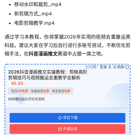
移动水印和裁剪_.mp4
新剪辑方式_.mp4
电影剪辑教学.mp4
通过学习本教程，你将掌握2026年实用的视频去重搬运黑
科技。建议大家在学习后自行进行多账号测试，不断优化剪
辑手法，在
抖音漫画推文
赛道中占据一席之地。
已付费？
登录
或
刷新
2026抖音漫画推文实操教程：剪映高阶
剪辑技巧与视频搬运去重教学全解析
¥6.88
包月VIP
免费
年度会员
免费
终生会员
免费
网络赚钱副业项目资源网
项目下载
开通会员