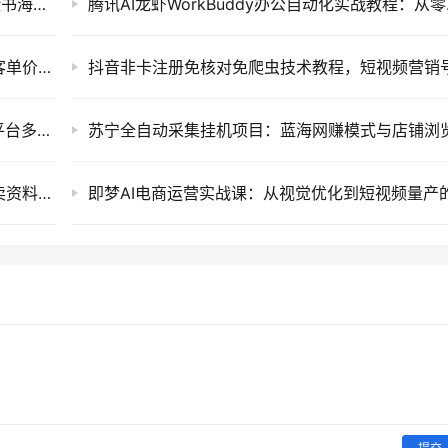
Facebook广告跨境精准投放实战课：零基础脸书海外广告账户搭建、受众优化与稳定变现教程
腾讯AI龙虾W
闲鱼小众创业新项目：情感咨询与情绪树洞高客单价私域变现运营教程
全域AI带货矩阵实战课：从短视频到直播的全平台多矩阵运营破局指南
小红书搜索虚拟电商陪跑训练营，零成本开店卖资料与全自动发货矩阵项目教程