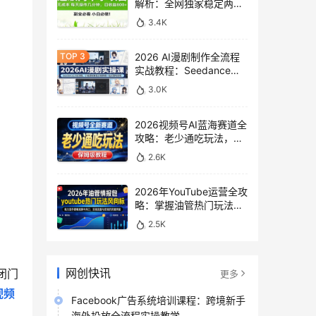
解析：全网独家稳定两年
老项目，助你日赚
3.4K
500+稿费收益
2026 AI漫剧制作全流程
实战教程：Seedance
2.0即梦视频生成与小说
3.0K
授权教学
2026视频号AI蓝海赛道全
攻略：老少通吃玩法，零
基础保姆级副业增收教程
2.6K
2026年YouTube运营全攻
略：掌握油管热门玩法风
向标，实现流量变现双重
2.5K
突破
网创快讯
闭门
更多
视频
Facebook广告系统培训课程：跨境新手
海外投放全流程实操教学