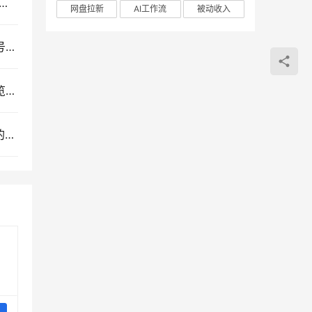
orkBuddy办公自动化实战教程：从零基础数字员工部署到AI高效办公全场景指南
网盘拉新
AI工作流
被动收入
抖音非卡注册免核对免爬虫技术教程，短视频营销号批量搭建与SEO实战指南
苏宁全自动采集挂机项目：蓝海网赚模式与店铺浏览权重推广实操揭秘
即梦AI电商运营实战课：从视觉优化到短视频量产的一站式图文视频文案解决方案