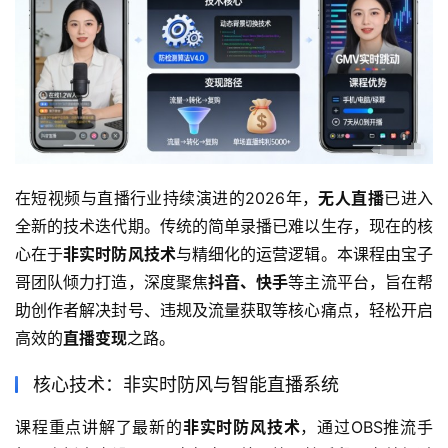
在短视频与直播行业持续演进的2026年，
无人直播
已进入
全新的技术迭代期。传统的简单录播已难以生存，现在的核
心在于
非实时防风技术
与精细化的运营逻辑。本课程由宝子
哥团队倾力打造，深度聚焦
抖音、快手
等主流平台，旨在帮
助创作者解决封号、违规及流量获取等核心痛点，轻松开启
高效的
直播变现
之路。
核心技术：非实时防风与智能直播系统
课程重点讲解了最新的
非实时防风技术
，通过OBS推流手