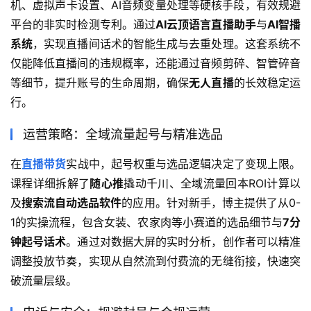
机、虚拟声卡设置、AI音频变量处理等硬核手段，有效规避
平台的非实时检测专利。通过
AI云顶语言直播助手
与
AI智播
系统
，实现直播间话术的智能生成与去重处理。这套系统不
仅能降低直播间的违规概率，还能通过音频剪碎、智管碎音
等细节，提升账号的生命周期，确保
无人直播
的长效稳定运
行。
运营策略：全域流量起号与精准选品
在
直播带货
实战中，起号权重与选品逻辑决定了变现上限。
课程详细拆解了
随心推
撬动千川、全域流量回本ROI计算以
及
搜索流自动选品软件
的应用。针对新手，博主提供了从0-
1的实操流程，包含女装、农家肉等小赛道的选品细节与
7分
钟起号话术
。通过对数据大屏的实时分析，创作者可以精准
调整投放节奏，实现从自然流到付费流的无缝衔接，快速突
破流量层级。