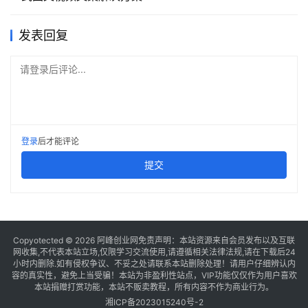
发表回复
请登录后评论...
登录
后才能评论
提交
Copyotected © 2026
阿峰创业网
免责声明：本站资源来自会员发布以及互联
网收集,不代表本站立场,仅限学习交流使用,请遵循相关法律法规,请在下载后24
小时内删除.如有侵权争议、不妥之处请联系本站删除处理！请用户仔细辨认内
容的真实性，避免上当受骗！本站为非盈利性站点，VIP功能仅仅作为用户喜欢
本站捐赠打赏功能，本站不贩卖教程，所有内容不作为商业行为。
湘ICP备2023015240号-2