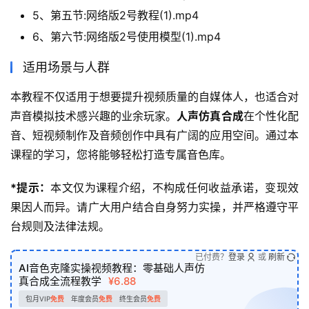
5、第五节:网络版2号教程(1).mp4
6、第六节:网络版2号使用模型(1).mp4
适用场景与人群
本教程不仅适用于想要提升视频质量的自媒体人，也适合对
声音模拟技术感兴趣的业余玩家。
人声仿真合成
在个性化配
音、短视频制作及音频创作中具有广阔的应用空间。通过本
课程的学习，您将能够轻松打造专属音色库。
*提示：
本文仅为课程介绍，不构成任何收益承诺，变现效
果因人而异。请广大用户结合自身努力实操，并严格遵守平
台规则及法律法规。
已付费？
登录
或
刷新
AI音色克隆实操视频教程：零基础人声仿
真合成全流程教学
¥6.88
包月VIP
免费
年度会员
免费
终生会员
免费