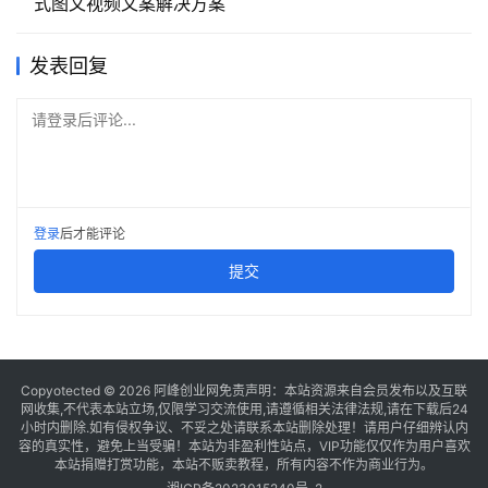
式图文视频文案解决方案
发表回复
请登录后评论...
登录
后才能评论
提交
Copyotected © 2026
阿峰创业网
免责声明：本站资源来自会员发布以及互联
网收集,不代表本站立场,仅限学习交流使用,请遵循相关法律法规,请在下载后24
小时内删除.如有侵权争议、不妥之处请联系本站删除处理！请用户仔细辨认内
容的真实性，避免上当受骗！本站为非盈利性站点，VIP功能仅仅作为用户喜欢
本站捐赠打赏功能，本站不贩卖教程，所有内容不作为商业行为。