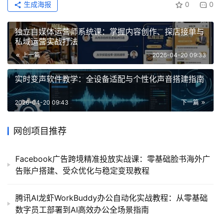
生成海报
0
0
独立自媒体运营师系统课：掌握内容创作、探店接单与
私域运营实战打法
上一篇
2026-04-20 09:33
实时变声软件教学：全设备适配与个性化声音搭建指南
2026-04-20 09:43
下一篇
网创项目推荐
Facebook广告跨境精准投放实战课：零基础脸书海外广
告账户搭建、受众优化与稳定变现教程
腾讯AI龙虾WorkBuddy办公自动化实战教程：从零基础
数字员工部署到AI高效办公全场景指南