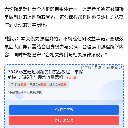
无论你是想打造个人IP的自媒体新手，还是希望通过
剪辑接
单
做副业的上班族或宝妈，这套课程都将助你快速打通从操
作到变现的完整闭环。
*提示：
本文仅为课程介绍，不构成任何收益承诺，变现效
果因人而异，需结合自身努力与实操，合理运用课程所学内
容，同时严格遵守平台相关规则与相关法律法规。*
已付费？
登录
或
刷新
2026零基础短视频剪辑实战教程：掌握
剪映核心操作与爆款流量思维
¥6.88
包月VIP
免费
年度会员
免费
终生会员
免费
网络赚钱副业项目资源网
项目下载
开通会员