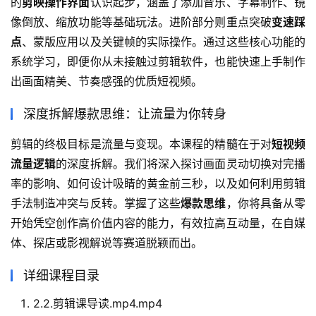
的
剪映操作界面
认识起步，涵盖了添加音乐、字幕制作、镜
像倒放、缩放功能等基础玩法。进阶部分则重点突破
变速踩
点
、蒙版应用以及关键帧的实际操作。通过这些核心功能的
系统学习，即便你从未接触过剪辑软件，也能快速上手制作
出画面精美、节奏感强的优质短视频。
深度拆解爆款思维：让流量为你转身
剪辑的终极目标是流量与变现。本课程的精髓在于对
短视频
流量逻辑
的深度拆解。我们将深入探讨画面灵动切换对完播
率的影响、如何设计吸睛的黄金前三秒，以及如何利用剪辑
手法制造冲突与反转。掌握了这些
爆款思维
，你将具备从零
开始凭空创作高价值内容的能力，有效拉高互动量，在自媒
体、探店或影视解说等赛道脱颖而出。
详细课程目录
2.2.剪辑课导读.mp4.mp4