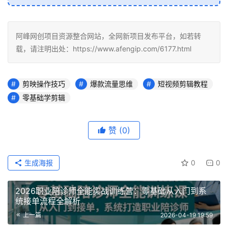
阿峰网创项目资源整合网站，全网新项目发布平台，如若转
载，请注明出处：https://www.afengip.com/6177.html
剪映操作技巧
爆款流量思维
短视频剪辑教程
零基础学剪辑
赞
(0)
生成海报
0
0
2026职业陪诊师全能实战训练营：零基础从入门到系
统接单流程全解析
上一篇
2026-04-19 19:59