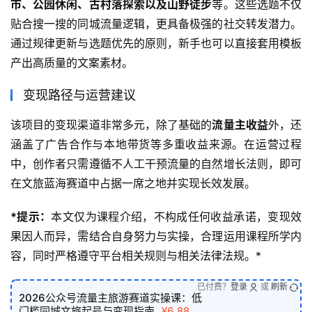
市、公园休闲、古村落探索以及山野徒步
等。这些选题不仅
贴合搜一搜的同城流量逻辑，更具备极强的社交转发潜力。
通过规律更新与选题优先的原则，新手也可以直接套用模板
产出高质量的文案素材。
变现路径与运营建议
该项目的变现渠道非常多元，除了基础的
流量主收益
外，还
涵盖了广告合作与本地带货等多重收益来源。在运营过程
中，创作者只需遵循不人工干预流量的自然增长法则，即可
在文旅蓝海赛道中占据一席之地并实现长效发展。
*提示：
本文仅为课程介绍，不构成任何收益承诺，变现效
果因人而异，需结合自身努力与实操，合理运用课程所学内
容，同时严格遵守平台相关规则与相关法律法规。*
已付费？
登录
或
刷新
2026公众号流量主旅游赛道实操课：低
门槛同城文旅起号与变现指南
¥6.88