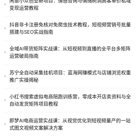
闲鱼小众创业新项目：情感咨询与情绪树洞高客单价私域
变现运营教程
抖音非卡注册免核对免爬虫技术教程，短视频营销号批量
搭建与SEO实战指南
全域AI带货矩阵实战课：从短视频到直播的全平台多矩阵
运营破局指南
苏宁全自动采集挂机项目：蓝海网赚模式与店铺浏览权重
推广实操揭秘
小红书搜索虚拟电商陪跑训练营，零成本开店卖资料与全
自动发货矩阵项目教程
即梦AI电商运营实战课：从视觉优化到短视频量产的一站
式图文视频文案解决方案