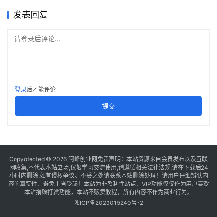
发表回复
请登录后评论...
登录
后才能评论
提交
Copyotected © 2026
阿峰创业网
免责声明：本站资源来自会员发布以及互联
网收集,不代表本站立场,仅限学习交流使用,请遵循相关法律法规,请在下载后24
小时内删除.如有侵权争议、不妥之处请联系本站删除处理！请用户仔细辨认内
容的真实性，避免上当受骗！本站为非盈利性站点，VIP功能仅仅作为用户喜欢
本站捐赠打赏功能，本站不贩卖教程，所有内容不作为商业行为。
湘ICP备2023015240号-2