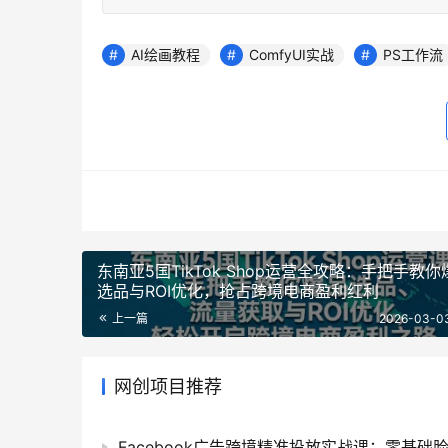
AI绘画教程
ComfyUI实战
PS工作流
东南亚5国TikTok Shop运营全攻略：手把手教你
选品与ROI优化，抢占跨境电商盈利红利
上一篇
2026-03-03
网创项目推荐