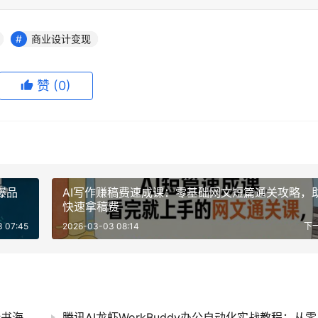
商业设计变现
赞
(0)
爆品
AI写作赚稿费速成课：零基础网文短篇通关攻略，
快速拿稿费
 07:45
2026-03-03 08:14
下
Facebook广告跨境精准投放实战课：零基础脸书海外广告账户搭建、受众优化与稳定变现教程
腾讯AI龙虾W