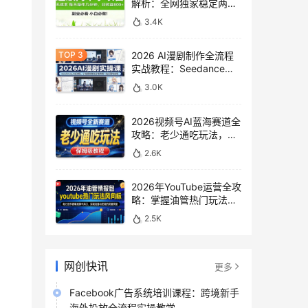
解析：全网独家稳定两年
老项目，助你日赚
3.4K
500+稿费收益
2026 AI漫剧制作全流程
实战教程：Seedance
2.0即梦视频生成与小说
3.0K
授权教学
2026视频号AI蓝海赛道全
攻略：老少通吃玩法，零
基础保姆级副业增收教程
2.6K
2026年YouTube运营全攻
略：掌握油管热门玩法风
向标，实现流量变现双重
2.5K
突破
网创快讯
更多
Facebook广告系统培训课程：跨境新手
海外投放全流程实操教学