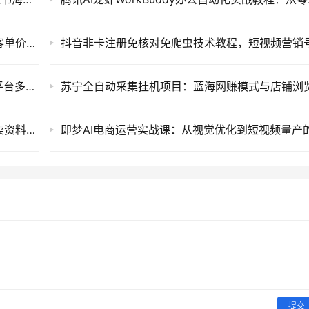
闲鱼小众创业新项目：情感咨询与情绪树洞高客单价私域变现运营教程
全域AI带货矩阵实战课：从短视频到直播的全平台多矩阵运营破局指南
小红书搜索虚拟电商陪跑训练营，零成本开店卖资料与全自动发货矩阵项目教程
提交