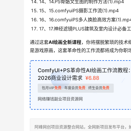
14、14.PS骨骼文生图的制作方法(1).mp4
15、15.comfyuiPS摄影工作流(1).mp4
16、16.comfyuiPS多人换脸高效方案(1).mp
17、17.神经滤镜PLUS建筑及室内设计必备工作
通过这套
AI绘画全新课程
，你将摆脱繁琐的技术
是游戏原画，这套革命性的工作流都将成为你职
ComfyUI+PS革命性AI绘画工作流
2026商业设计需求
¥6.88
包月VIP
免费
年度会员
免费
终生会员
免费
网络赚钱副业项目资源网
阿峰网创项目资源整合网站，全网新项目发布平台，如若转载，请注