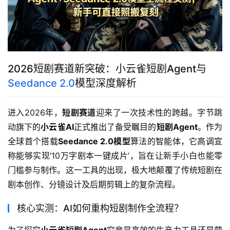
2026短剧赛道新突破：小云雀短剧Agent与
Seedance 2.0
模型深度解析
进入2026年，
短剧赛道
迎来了一次技术性的跨越。字节跳
动旗下的
小云雀AI
正式推出了备受瞩目的
短剧Agent
。作为
全球首个搭载
Seedance 2.0模型
算法的智能体，它高调宣
称能够实现‘10万字剧本一键成片’，旨在让新手小白也能零
门槛参与制作。这一工具的出现，极大地颠覆了传统短剧在
剧本创作、分镜设计及后期剪辑上的复杂流程。
核心实测：AI如何重构短剧制作全流程？
为了探究
小云雀短剧Agent
究竟是高效的生产力工具还是营