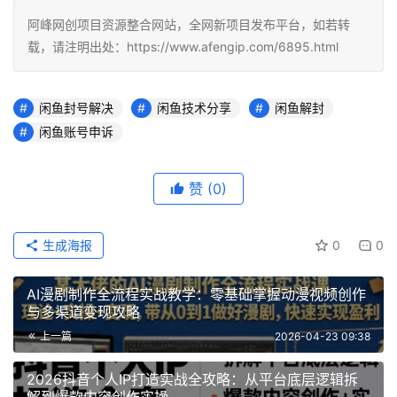
阿峰网创项目资源整合网站，全网新项目发布平台，如若转
载，请注明出处：https://www.afengip.com/6895.html
闲鱼封号解决
闲鱼技术分享
闲鱼解封
闲鱼账号申诉
赞
(0)
生成海报
0
0
AI漫剧制作全流程实战教学：零基础掌握动漫视频创作
与多渠道变现攻略
上一篇
2026-04-23 09:38
2026抖音个人IP打造实战全攻略：从平台底层逻辑拆
解到爆款内容创作实操