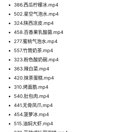
386.西瓜柠檬冰.mp4
502.星空气泡水.mp4
324.陕西凉皮.mp4
458.百香果乳酸菌.mp4
277.蜜桃气泡水.mp4
557.竹筒奶茶.mp4
323.粉色酸奶碗.mp4
363.辣白菜.mp4
420.抹茶蛋糕.mp4
310.烤面筋.mp4
540.肚包肉.mp4
441.无骨凤爪.mp4
454.菠萝冰.mp4
515.油焖大虾.mp4