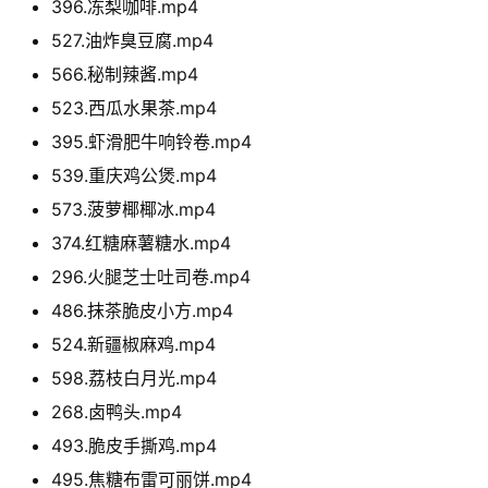
396.冻梨咖啡.mp4
527.油炸臭豆腐.mp4
566.秘制辣酱.mp4
523.西瓜水果茶.mp4
395.虾滑肥牛响铃卷.mp4
539.重庆鸡公煲.mp4
573.菠萝椰椰冰.mp4
374.红糖麻薯糖水.mp4
296.火腿芝士吐司卷.mp4
486.抹茶脆皮小方.mp4
524.新疆椒麻鸡.mp4
598.荔枝白月光.mp4
268.卤鸭头.mp4
493.脆皮手撕鸡.mp4
495.焦糖布雷可丽饼.mp4