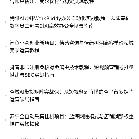
告账户搭建、受众优化与稳定变现教程
腾讯AI龙虾WorkBuddy办公自动化实战教程：从零基础
数字员工部署到AI高效办公全场景指南
闲鱼小众创业新项目：情感咨询与情绪树洞高客单价私域
变现运营教程
抖音非卡注册免核对免爬虫技术教程，短视频营销号批量
搭建与SEO实战指南
全域AI带货矩阵实战课：从短视频到直播的全平台多矩阵
运营破局指南
苏宁全自动采集挂机项目：蓝海网赚模式与店铺浏览权重
推广实操揭秘