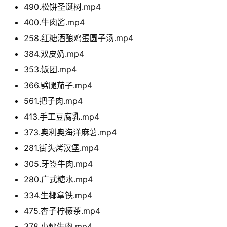
490.松饼圣诞树.mp4
400.牛肉酱.mp4
258.红糖酒酿鸡蛋圆子汤.mp4
384.双皮奶.mp4
353.饭团.mp4
366.劈腿茄子.mp4
561.把子肉.mp4
413.手工豆腐乳.mp4
373.奥利奥海洋麻薯.mp4
281.街头烤汉堡.mp4
305.牙签牛肉.mp4
280.广式糖水.mp4
334.生椰拿铁.mp4
475.杏子柠檬茶.mp4
378.小炒牛肉.mp4