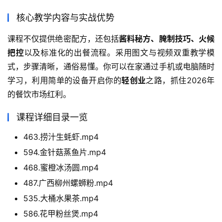
核心教学内容与实战优势
课程不仅提供绝密配方，还包括
酱料秘方、腌制技巧、火候
把控
以及标准化的出餐流程。采用图文与视频双重教学模
式，步骤清晰，通俗易懂。你可以在家通过手机或电脑随时
学习，利用简单的设备开启你的
轻创业
之路，抓住2026年
的餐饮市场红利。
课程详细目录一览
463.捞汁生蚝虾.mp4
594.金针菇蒸鱼片.mp4
468.蜜橙冰汤圆.mp4
487.广西柳州螺蛳粉.mp4
535.大桶水果茶.mp4
586.花甲粉丝煲.mp4