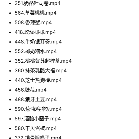
251.奶酪吐司卷.mp4
564.草莓桃桃.mp4
508.香辣蟹.mp4
418.玫珑椰椰.mp4
448.牛奶银耳羹.mp4
552.椰奶糖水.mp4
352.桃桃紫苏超柠茶.mp4
360.抹茶乳酪大福.mp4
440.芝士热狗棒.mp4
456.糖蒜.mp4
488.狼牙土豆.mp4
590.葱油鸡排饭.mp4
597.酒酿小圆子.mp4
580.干贝酱椒.mp4
372.排骨焖卷子.mp4