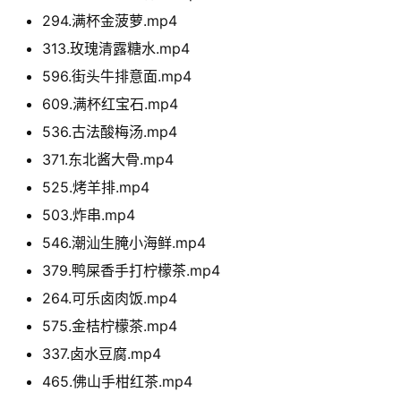
294.满杯金菠萝.mp4
313.玫瑰清露糖水.mp4
596.街头牛排意面.mp4
609.满杯红宝石.mp4
536.古法酸梅汤.mp4
371.东北酱大骨.mp4
525.烤羊排.mp4
503.炸串.mp4
546.潮汕生腌小海鲜.mp4
379.鸭屎香手打柠檬茶.mp4
264.可乐卤肉饭.mp4
575.金桔柠檬茶.mp4
337.卤水豆腐.mp4
465.佛山手柑红茶.mp4