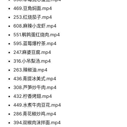
469.豆角焖面.mp4
253.红烧茄子.mp4
608.麻辣小龙虾.mp4
551.鹌鹑蛋红烧肉.mp4
595.蓝莓爆柠茶.mp4
247.麻婆豆腐.mp4
316.小吊梨汤.mp4
263.辣椒油.mp4
436.青提冰美式.mp4
308.芦笋炒牛肉.mp4
432.柠香烤翅.mp4
449.水煮牛肉豆花.mp4
286.青花椒炒鸡.mp4
394.双椒肉沫拌面.mp4