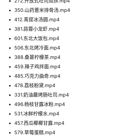
272.开放式吐司双拼.mp4
350.山药薏米排骨汤.mp4
412.青提冰汤圆.mp4
381.蒜蓉小龙虾.mp4
601.东北大饭包.mp4
506.东北烤冷面.mp4
388.桑葚柠檬茶.mp4
459.辣子鸡拌面.mp4
485.巧克力曲奇.mp4
478.荔枝粉黛.mp4
331.奶油蘑烤肠吐司.mp4
496.杨枝甘露冰粉.mp4
531.冰鲜柠檬水.mp4
457.西瓜椰椰甘露.mp4
579.草莓蛋糕.mp4