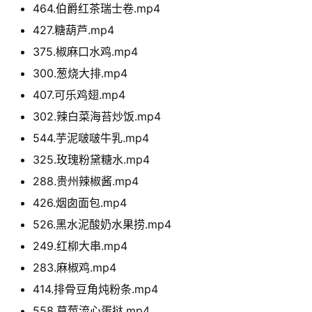
464.伯爵红茶瑞士卷.mp4
427.糖葫芦.mp4
375.椒麻口水鸡.mp4
300.葱烧大排.mp4
407.可乐鸡翅.mp4
302.辣白菜海苔炒饭.mp4
544.芋泥啵啵牛乳.mp4
325.玫瑰粉黛糖水.mp4
288.贵州辣椒酱.mp4
426.烟囱面包.mp4
526.黑水泥酸奶水果捞.mp4
249.红柳大串.mp4
283.麻椒鸡.mp4
414.排骨豆角炖粉条.mp4
558.草莓流心蛋挞.mp4