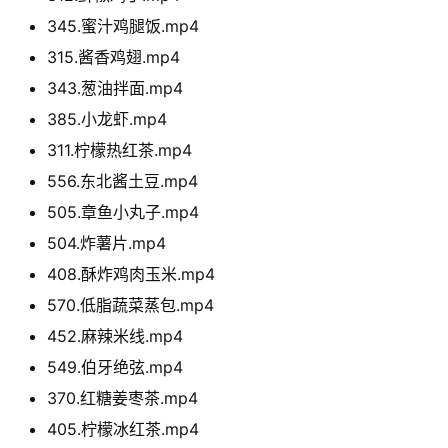
345.蜜汁鸡腿饭.mp4
315.酱香鸡翅.mp4
343.葱油拌面.mp4
385.小龙虾.mp4
311.柠檬热红茶.mp4
556.东北酱土豆.mp4
505.章鱼小丸子.mp4
504.炸薯片.mp4
408.酥炸鸡肉玉米.mp4
570.低脂蔬菜蒸包.mp4
452.麻辣米线.mp4
549.伯牙绝弦.mp4
370.红糖姜枣茶.mp4
405.柠檬冰红茶.mp4