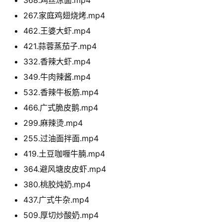
267.家庭鸡翅烧烤.mp4
462.王婆大虾.mp4
421.蒜蓉蒸茄子.mp4
332.香辣大虾.mp4
349.牛肉辣酱.mp4
532.香辣牛板筋.mp4
466.广式脆皮鹅.mp4
299.麻辣烫.mp4
255.过油面拌面.mp4
419.土豆咖喱牛腩.mp4
364.避风塘皮皮虾.mp4
380.桃胶炖奶.mp4
437.广式牛杂.mp4
509.厚切炒酸奶.mp4