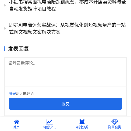
小红书搜索虚拟电商陪跑训练营，零成本开店卖资料与全
自动发货矩阵项目教程
即梦AI电商运营实战课：从视觉优化到短视频量产的一站
式图文视频文案解决方案
发表回复
请登录后评论...
登录
后才能评论
提交
首页
网创快讯
网创分类
副业会员