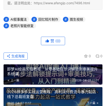
载，请注明出处：https://www.afengip.com/7496.html
AI叙事魔法
回忆短片制作
图生视频
老照片智能修复
赞
(0)
生成海报
0
0
即梦AI绘画实操教程：从零基础提示词解锁到审美提升
系统课
上一篇
2026-04-27 11:01
2026拼多多实战运营教程：高利润付费流与暴力起店
线下总裁班复盘
2026-04-27 11:17
下一篇