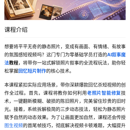
课程介绍
想要将平平无奇的静态照片，变成有画面、有情绪、有故事
的氛围感短视频吗？这门专门为零基础学员打造的
AI叙事魔
法
教程
，将带你一站式解锁照片叙事的全流程玩法，助你轻
松掌握
回忆短片制作
的核心技术。
本课程紧扣实际应用场景，带你深耕爆款回忆杀短视频的创
作全过程。首先，课程将教你如何利用
老照片智能修复
技
术，一键翻新模糊、破损的陈旧照片，完美留住珍贵的旧时
光。接着，系统拆解极简的三步动态技法，轻松为静态照片
赋予自然的动态效果。为了让画面更加自然，课程还会传授
图生视频
的首尾帧技巧，彻底解决视频卡顿难题，大幅提升