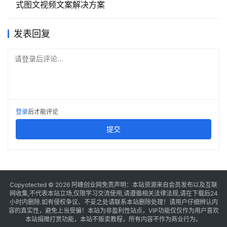
式图文视频文案解决方案
发表回复
请登录后评论...
登录
后才能评论
提交
Copyotected © 2026
阿峰创业网
免责声明：本站资源来自会员发布以及互联
网收集,不代表本站立场,仅限学习交流使用,请遵循相关法律法规,请在下载后24
小时内删除.如有侵权争议、不妥之处请联系本站删除处理！请用户仔细辨认内
容的真实性，避免上当受骗！本站为非盈利性站点，VIP功能仅仅作为用户喜欢
本站捐赠打赏功能，本站不贩卖教程，所有内容不作为商业行为。