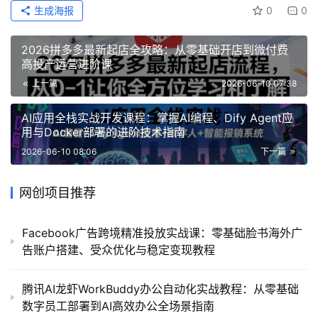
生成海报
0
0
2026拼多多最新起店全攻略：从零基础开店到微付费
高投产运营进阶课
上一篇
2026-06-10 07:38
AI应用全栈实战开发课程：掌握AI编程、Dify Agent应
用与Docker部署的进阶技术指南
2026-06-10 08:06
下一篇
网创项目推荐
Facebook广告跨境精准投放实战课：零基础脸书海外广
告账户搭建、受众优化与稳定变现教程
腾讯AI龙虾WorkBuddy办公自动化实战教程：从零基础
数字员工部署到AI高效办公全场景指南