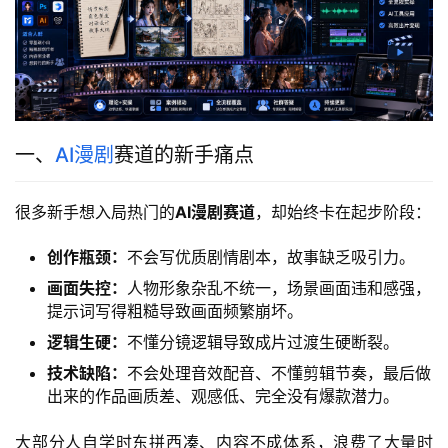
一、
AI漫剧
赛道的新手痛点
很多新手想入局热门的
AI漫剧赛道
，却始终卡在起步阶段：
创作瓶颈：
不会写优质剧情剧本，故事缺乏吸引力。
画面失控：
人物形象杂乱不统一，场景画面违和感强，
提示词写得粗糙导致画面频繁崩坏。
逻辑生硬：
不懂分镜逻辑导致成片过渡生硬断裂。
技术缺陷：
不会处理音效配音、不懂剪辑节奏，最后做
出来的作品画质差、观感低、完全没有爆款潜力。
大部分人自学时东拼西凑、内容不成体系，浪费了大量时