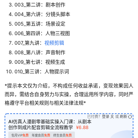
003_第二讲：剧本创作
004_第六讲：分镜头脚本
005_第五讲：场景设定
006_第四讲：人物三视图
007_第九讲：
视频剪辑
008_第八讲：声音制作
009_第七讲：视频生成
010_第三讲：人物提示词
*提示本文仅为介绍，不构成任何收益承诺，变现效果因人
而异，需结合自身努力与实操，合理运用所学内容，同时严
格遵守平台相关规则与相关法律法规*
已付费？
登录
或
刷新
AI仿真人漫剧零基础实操入门课：从剧本
创作到成片配音剪辑全流程教学
¥6.88
包月VIP
免费
年度会员
免费
终生会员
免费