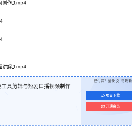
作_1.mp4
4
4
解_1.mp4
已付费？
登录
或
刷新
能工具剪辑与短剧口播视频制作
项目下载
开通会员