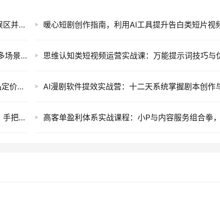
普通家庭子女成长课程，摆脱教育溺爱与严苛误区并引导孩子社会化健康成长
ChatGPT高阶研修课：深度解析提示词技巧、多场景赋能与AI漫剧创作实战指南
OZON跨境电商全能实战课：从开店入驻、选品定价到精铺推广的全流程运营指南
自媒体创业进阶指南：百万博主亲授转型经验，手把手搭建个人OPC系统高效运行课程