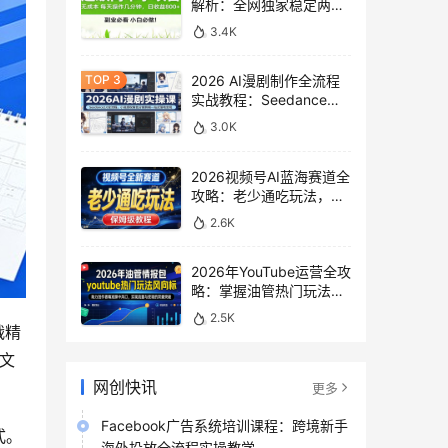
解析：全网独家稳定两年
老项目，助你日赚
3.4K
500+稿费收益
2026 AI漫剧制作全流程
实战教程：Seedance
2.0即梦视频生成与小说
3.0K
授权教学
2026视频号AI蓝海赛道全
攻略：老少通吃玩法，零
基础保姆级副业增收教程
2.6K
2026年YouTube运营全攻
略：掌握油管热门玩法风
向标，实现流量变现双重
2.5K
突破
战精
文
网创快讯
。
更多
Facebook广告系统培训课程：跨境新手
式。
海外投放全流程实操教学