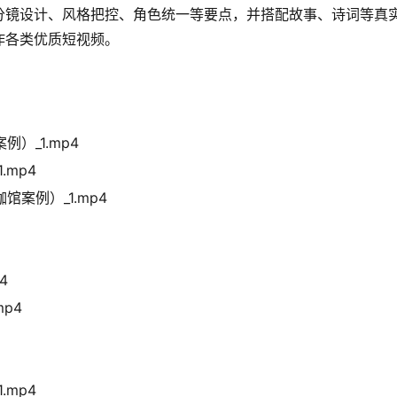
分镜设计、风格把控、角色统一等要点，并搭配故事、诗词等真
作各类优质短视频。
）_1.mp4
.mp4
案例）_1.mp4
4
p4
.mp4