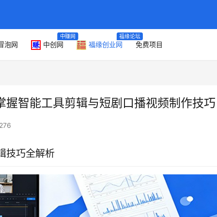
中赚网
福缘论坛
冒泡网
中创网
福缘创业网
免费项目
础掌握智能工具剪辑与短剧口播视频制作技巧
276
辑技巧全解析