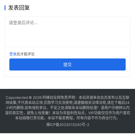
发表回复
请登录后评论...
登录
后才能评论
提交
Copyotected © 2026
阿峰创业网
免责声明：本站资源来自会员发布以及互联
网收集,不代表本站立场,仅限学习交流使用,请遵循相关法律法规,请在下载后24
小时内删除.如有侵权争议、不妥之处请联系本站删除处理！请用户仔细辨认内
容的真实性，避免上当受骗！本站为非盈利性站点，VIP功能仅仅作为用户喜欢
本站捐赠打赏功能，本站不贩卖教程，所有内容不作为商业行为。
湘ICP备2023015240号-2