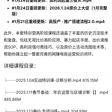
#1月24日重磅更新：高利润起量三板斧.mp4
#1月24日重磅更新：2026.1.24原价上大促（1月完整
版）
#1月21日重磅更新：高投产 · 推广搭建流程2.0.mp4
此外，本套特训营高阶班课程还涵盖了丰富的历史沉淀技术
和复盘，包括无视比价高阶应用、暴力起店手册、出价速推
流SOP、高利润强付费技巧、以及原价上活动洗图技术等，
帮助你建立起一整套完善的网赚电商运营知识闭环。
详细课程目录：
├──2025.1.04实战特训课-诊断分析.mp4 615.15M
├──2025.1.11春节备战：年后运营与店铺诊断【】.mp4 
485.86M
├──2025.1.13叠价·专项训练–.mp4 204.91M