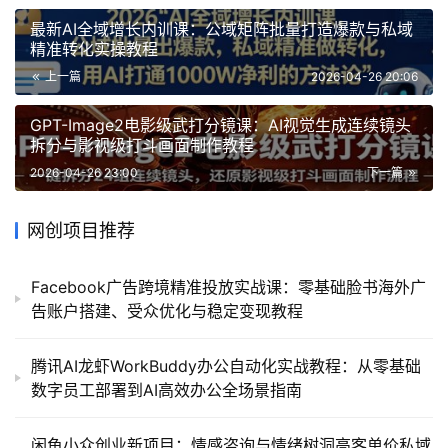
最新AI全域增长内训课：公域矩阵批量打造爆款与私域
精准转化实操教程
上一篇
2026-04-26 20:06
GPT-Image2电影级武打分镜课：AI视觉生成连续镜头
拆分与影视级打斗画面制作教程
2026-04-26 23:00
下一篇
网创项目推荐
Facebook广告跨境精准投放实战课：零基础脸书海外广
告账户搭建、受众优化与稳定变现教程
腾讯AI龙虾WorkBuddy办公自动化实战教程：从零基础
数字员工部署到AI高效办公全场景指南
闲鱼小众创业新项目：情感咨询与情绪树洞高客单价私域