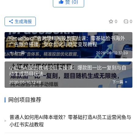
赞
(0)
生成海报
0
0
Facebook广告跨境精准投放实战课：零基础脸书海外
广告账户搭建、受众优化与稳定变现教程
上一篇
2026-06-10 12:39
小红书AI原创教辅项目实操课：爆款图一比一复刻与自
动生成题目玩法
2026-06-10 12:48
下一篇
网创项目推荐
普通人如何用AI降本增效？零基础打造AI员工运营闲鱼与
小红书实战教程