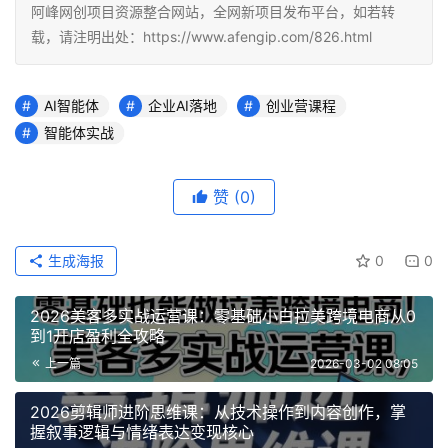
阿峰网创项目资源整合网站，全网新项目发布平台，如若转
载，请注明出处：https://www.afengip.com/826.html
AI智能体
企业AI落地
创业营课程
智能体实战
赞
(0)
生成海报
0
0
2026美客多实战运营课：零基础小白拉美跨境电商从0
到1开店盈利全攻略
上一篇
2026-03-02 08:05
2026剪辑师进阶思维课：从技术操作到内容创作，掌
握叙事逻辑与情绪表达变现核心