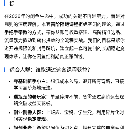
提
在2026年的闲鱼生态中，成功的关键不再是蛮力，而是对
规则的深度理解。本套
高阶陪跑课程
拒绝空洞的理论，通过
手把手带教
的方式，带你从账号权重搭建、高阶精准选品、
流量暴力撬动到转化提效的全流程实战。我们的目标是帮你
避开违规限流和封号踩坑，建立起一套可复制的长期
稳定变
现
体系，让你在闲鱼红利期真正赚到钱。
适合人群：谁能通过这套课程获益？
零基础新手小白：
想低成本入局，避开所有弯路，直接
学习高阶落地玩法。
遇瓶颈的老玩家：
单量停滞不前，急需通过高阶运营逻
辑突破收益天花板。
副业刚需人群：
上班族、宝妈、学生党，利用碎片化时
间实现
稳定变现
。
轻创业者：
希望以闲鱼为切入点，搭建完整的电商盈利