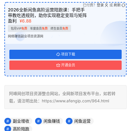
已付费？
登录
或
刷新
2026全新闲鱼高阶运营陪跑课：手把手
带教吃透规则，助你实现稳定变现与矩阵
盈利
¥6.88
包月VIP
免费
年度会员
免费
终生会员
免费
网络赚钱副业项目资源网
项目下载
开通会员
阿峰网创项目资源整合网站，全网新项目发布平台，如若转
载，请注明出处：https://www.afengip.com/964.html
副业增收
闲鱼赚钱
闲鱼运营
高阶陪跑