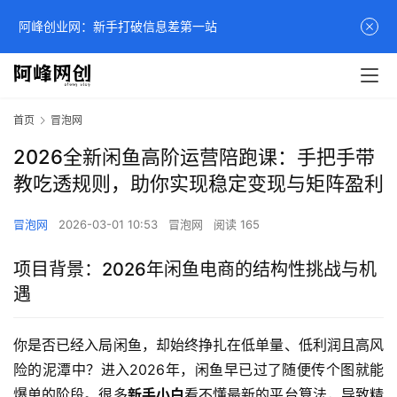
阿峰创业网：新手打破信息差第一站
首页
冒泡网
2026全新闲鱼高阶运营陪跑课：手把手带
教吃透规则，助你实现稳定变现与矩阵盈利
冒泡网
2026-03-01 10:53
冒泡网
阅读 165
项目背景：2026年闲鱼电商的结构性挑战与机
遇
你是否已经入局闲鱼，却始终挣扎在低单量、低利润且高风
险的泥潭中？进入2026年，闲鱼早已过了随便传个图就能
爆单的阶段。很多
新手小白
看不懂最新的平台算法，导致精