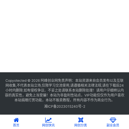
Copyotected © 2026
阿峰创业网
免责声明：本站资源来自会员发布以及互联
网收集,不代表本站立场,仅限学习交流使用,请遵循相关法律法规,请在下载后24
小时内删除.如有侵权争议、不妥之处请联系本站删除处理！请用户仔细辨认内
容的真实性，避免上当受骗！本站为非盈利性站点，VIP功能仅仅作为用户喜欢
本站捐赠打赏功能，本站不贩卖教程，所有内容不作为商业行为。
湘ICP备2023015240号-2
首页
网创快讯
网创分类
副业会员