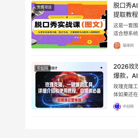
脱口秀A
免费项目
提取教程
这是一套围
适合想系统
习。课程以
福缘网
2026
中创网
爆款，A
玫瑰克隆工
体如果还在
的“重火力
中创网