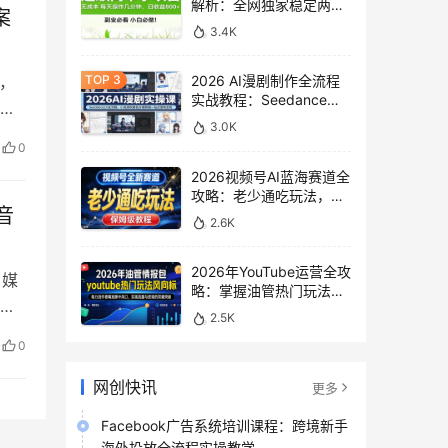
解析：全网独家稳定两年
案
老项目，助你日赚
3.4K
500+稿费收益
，
2026 AI漫剧制作全流程
实战教程：Seedance
2.0即梦视频生成与小说
3.0K
授权教学
0
2026视频号AI蓝海赛道全
攻略：老少通吃玩法，零
音
基础保姆级副业增收教程
2.6K
2026年YouTube运营全攻
自媒
略：掌握油管热门玩法风
圈
向标，实现流量变现双重
2.5K
突破
0
网创快讯
更多
Facebook广告系统培训课程：跨境新手
海外投放全流程实操教学