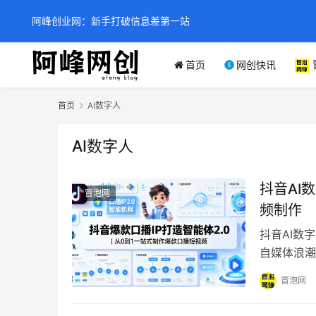
阿峰创业网：新手打破信息差第一站
首页
网创快讯
首页
AI数字人
AI数字人
抖音AI
冒泡网
频制作
抖音AI数
自媒体浪潮
步阶段往往
冒泡网