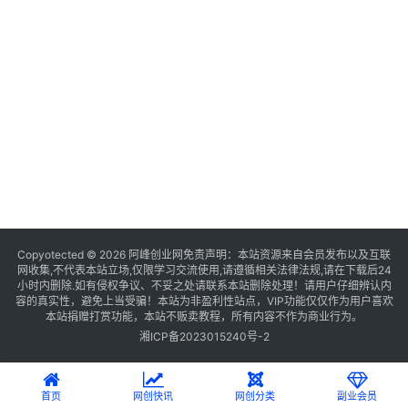
Copyotected © 2026
阿峰创业网
免责声明：本站资源来自会员发布以及互联
网收集,不代表本站立场,仅限学习交流使用,请遵循相关法律法规,请在下载后24
小时内删除.如有侵权争议、不妥之处请联系本站删除处理！请用户仔细辨认内
容的真实性，避免上当受骗！本站为非盈利性站点，VIP功能仅仅作为用户喜欢
本站捐赠打赏功能，本站不贩卖教程，所有内容不作为商业行为。
湘ICP备2023015240号-2
首页
网创快讯
网创分类
副业会员