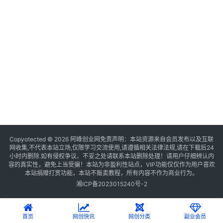
Copyotected © 2026
阿峰创业网
免责声明：本站资源来自会员发布以及互联
网收集,不代表本站立场,仅限学习交流使用,请遵循相关法律法规,请在下载后24
小时内删除.如有侵权争议、不妥之处请联系本站删除处理！请用户仔细辨认内
容的真实性，避免上当受骗！本站为非盈利性站点，VIP功能仅仅作为用户喜欢
本站捐赠打赏功能，本站不贩卖教程，所有内容不作为商业行为。
湘ICP备2023015240号-2
首页
网创快讯
网创分类
副业会员