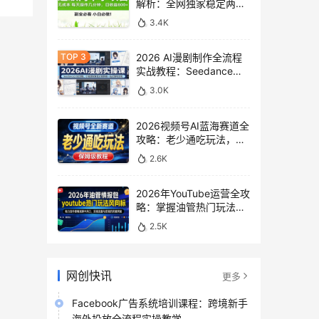
解析：全网独家稳定两年
老项目，助你日赚
3.4K
500+稿费收益
2026 AI漫剧制作全流程
实战教程：Seedance
2.0即梦视频生成与小说
3.0K
授权教学
2026视频号AI蓝海赛道全
攻略：老少通吃玩法，零
基础保姆级副业增收教程
2.6K
2026年YouTube运营全攻
略：掌握油管热门玩法风
向标，实现流量变现双重
2.5K
突破
网创快讯
更多
Facebook广告系统培训课程：跨境新手
海外投放全流程实操教学