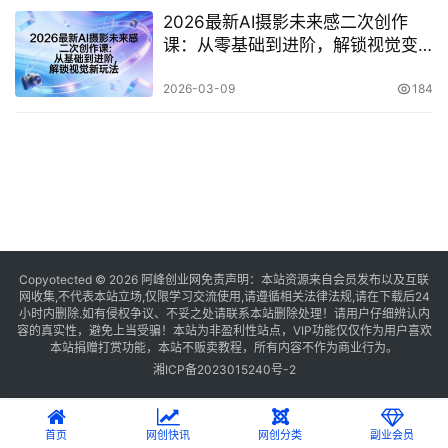
2026最新AI摄影未来感二次创作
课：从零基础到进阶，解锁视觉变
现新玩法
2026-03-09
184
Copyotected © 2026
阿峰创业网
免责声明：本站资源来自会员发布以及互联
网收集,不代表本站立场,仅限学习交流使用,请遵循相关法律法规,请在下载后24
小时内删除.如有侵权争议、不妥之处请联系本站删除处理！请用户仔细辨认内
容的真实性，避免上当受骗！本站为非盈利性站点，VIP功能仅仅作为用户喜欢
本站捐赠打赏功能，本站不贩卖教程，所有内容不作为商业行为。
湘ICP备2023015240号-2
首页
网创快讯
网创分类
副业会员