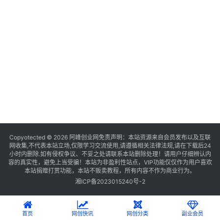
Copyotected © 2026
阿峰创业网
免责声明：本站资源来自会员发布以及互联
网收集,不代表本站立场,仅限学习交流使用,请遵循相关法律法规,请在下载后24
小时内删除.如有侵权争议、不妥之处请联系本站删除处理！请用户仔细辨认内
容的真实性，避免上当受骗！本站为非盈利性站点，VIP功能仅仅作为用户喜欢
本站捐赠打赏功能，本站不贩卖教程，所有内容不作为商业行为。
湘ICP备2023015240号-2
首页
网创快讯
网创分类
副业会员