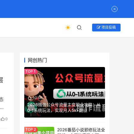
项目投稿
网创热门
层
10.5K
态
2026微信公众号流量主变现全攻略：从
样
0-1系统玩法，实现月入5k+副业
0
2026番茄小说邪修玩法全