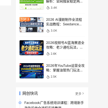
解析：全网独家稳定两年
老项目，助你日赚
3.4K
500+稿费收益
2026 AI漫剧制作全流程
实战教程：Seedance
2.0即梦视频生成与小说
3.0K
授权教学
2026视频号AI蓝海赛道全
攻略：老少通吃玩法，零
基础保姆级副业增收教程
2.6K
2026年YouTube运营全攻
略：掌握油管热门玩法风
向标，实现流量变现双重
2.5K
突破
网创快讯
更多
Facebook广告系统培训课程：跨境新手
海外投放全流程实操教学