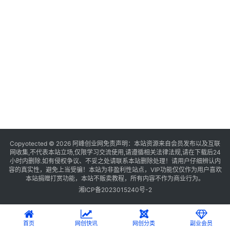
Copyotected © 2026
阿峰创业网
免责声明：本站资源来自会员发布以及互联
网收集,不代表本站立场,仅限学习交流使用,请遵循相关法律法规,请在下载后24
小时内删除.如有侵权争议、不妥之处请联系本站删除处理！请用户仔细辨认内
容的真实性，避免上当受骗！本站为非盈利性站点，VIP功能仅仅作为用户喜欢
本站捐赠打赏功能，本站不贩卖教程，所有内容不作为商业行为。
湘ICP备2023015240号-2
首页
网创快讯
网创分类
副业会员