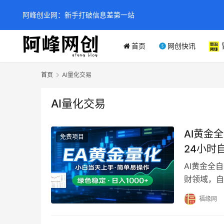
阿峰创业网：新手打破信息差第一站
首页
网创快讯
首页
AI量化交易
AI量化交易
AI黄金
免费项目
24小时
AI黄金全
财领域，自
佼佼者，通
福缘网