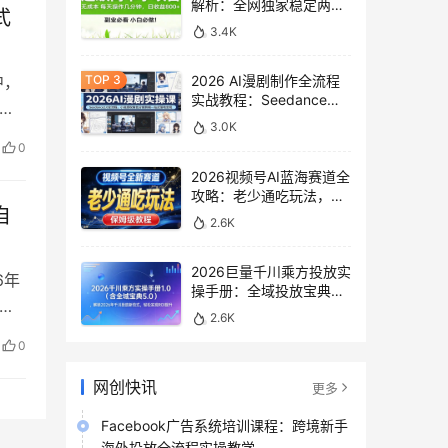
解析：全网独家稳定两年
式
老项目，助你日赚
3.4K
500+稿费收益
中，
2026 AI漫剧制作全流程
实战教程：Seedance
、
2.0即梦视频生成与小说
3.0K
授权教学
0
2026视频号AI蓝海赛道全
攻略：老少通吃玩法，零
自
基础保姆级副业增收教程
2.6K
2026巨量千川乘方投放实
6年
操手册：全域投放宝典
5.0深度解析ROI提升方案
2.6K
0
网创快讯
更多
Facebook广告系统培训课程：跨境新手
海外投放全流程实操教学