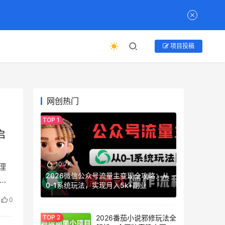
项目投稿
网创热门
启
10.7K
理
2026微信公众号流量主变现全攻略：从
的
0-1系统玩法，实现月入5k+副业
0
2026番茄小说邪修玩法全