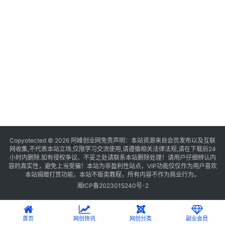
Copyotected © 2026
阿峰创业网
免责声明：本站资源来自会员发布以及互联
网收集,不代表本站立场,仅限学习交流使用,请遵循相关法律法规,请在下载后24
小时内删除.如有侵权争议、不妥之处请联系本站删除处理！请用户仔细辨认内
容的真实性，避免上当受骗！本站为非盈利性站点，VIP功能仅仅作为用户喜欢
本站捐赠打赏功能，本站不贩卖教程，所有内容不作为商业行为。
湘ICP备2023015240号-2
首页
网创快讯
网创分类
副业会员