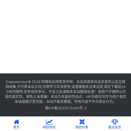
Copyotected © 2026
阿峰创业网
免责声明：本站资源来自会员发布以及互联
网收集,不代表本站立场,仅限学习交流使用,请遵循相关法律法规,请在下载后24
小时内删除.如有侵权争议、不妥之处请联系本站删除处理！请用户仔细辨认内
容的真实性，避免上当受骗！本站为非盈利性站点，VIP功能仅仅作为用户喜欢
本站捐赠打赏功能，本站不贩卖教程，所有内容不作为商业行为。
湘ICP备2023015240号-2
首页
网创快讯
网创分类
副业会员