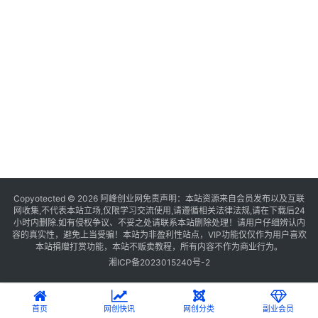
Copyotected © 2026
阿峰创业网
免责声明：本站资源来自会员发布以及互联
网收集,不代表本站立场,仅限学习交流使用,请遵循相关法律法规,请在下载后24
小时内删除.如有侵权争议、不妥之处请联系本站删除处理！请用户仔细辨认内
容的真实性，避免上当受骗！本站为非盈利性站点，VIP功能仅仅作为用户喜欢
本站捐赠打赏功能，本站不贩卖教程，所有内容不作为商业行为。
湘ICP备2023015240号-2
首页
网创快讯
网创分类
副业会员