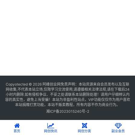
Copyotected © 2026
阿峰创业网
免责声明：本站资源来自会员发布以及互联
网收集,不代表本站立场,仅限学习交流使用,请遵循相关法律法规,请在下载后24
小时内删除.如有侵权争议、不妥之处请联系本站删除处理！请用户仔细辨认内
容的真实性，避免上当受骗！本站为非盈利性站点，VIP功能仅仅作为用户喜欢
本站捐赠打赏功能，本站不贩卖教程，所有内容不作为商业行为。
湘ICP备2023015240号-2
首页
网创快讯
网创分类
副业会员