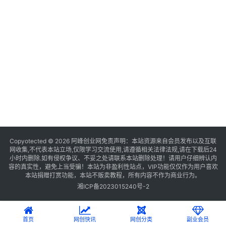
Copyotected © 2026
阿峰创业网
免责声明：本站资源来自会员发布以及互联
网收集,不代表本站立场,仅限学习交流使用,请遵循相关法律法规,请在下载后24
小时内删除.如有侵权争议、不妥之处请联系本站删除处理！请用户仔细辨认内
容的真实性，避免上当受骗！本站为非盈利性站点，VIP功能仅仅作为用户喜欢
本站捐赠打赏功能，本站不贩卖教程，所有内容不作为商业行为。
湘ICP备2023015240号-2
首页
网创快讯
网创分类
副业会员